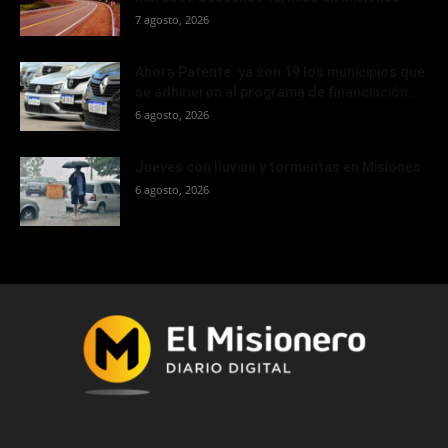
7 agosto, 2026
Ahora Patente: ya son 19 los municipios que
se adhirieron al programa de financiación...
6 agosto, 2026
Jueves con lluvias y tormentas en Misiones
6 agosto, 2026