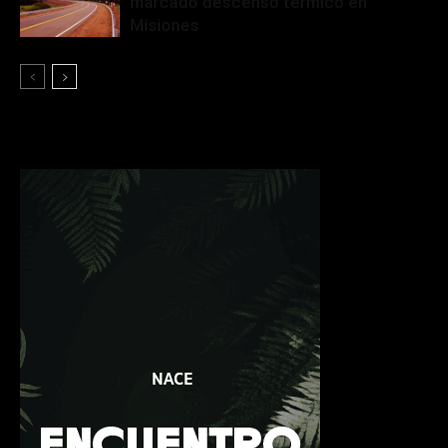
marcado descenso térmico en
Misiones