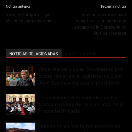
Noticia anterior
Próxima noticia
Vivió en Europa y eligió
Intenso operativo para
Misiones para emprender
recapturar a un preso que
escapó de la Comisaría de
Ruiz de Montoya
NOTICIAS RELACIONADAS
MÁS DEL AUTOR
Oficializan el bloque “Movimiento por
lo que viene” en la Legislatura y Juan
José Szychowski será el presidente
Con cambios, el Senado dio media
sanción a la Ley de Inviolabilidad de la
Propiedad Privada
Ingreso de un frente frío provoca un