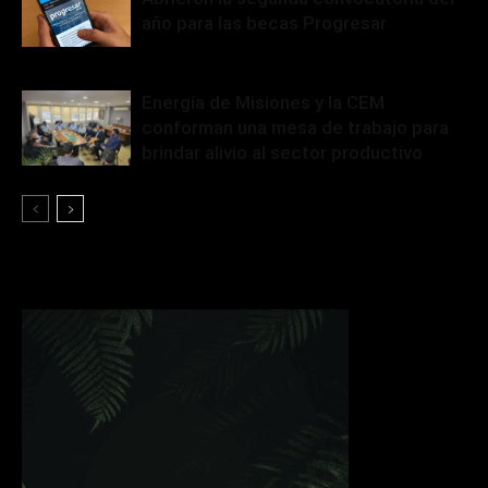
año para las becas Progresar
Energía de Misiones y la CEM
conforman una mesa de trabajo para
brindar alivio al sector productivo