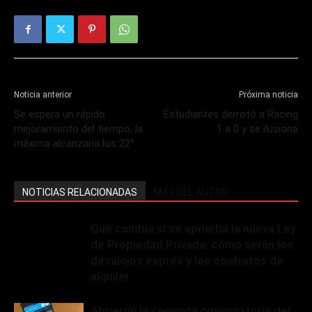
Noticia anterior
Próxima noticia
Se espera un rápido
Estudiantes derrotó a Racing
mejoramiento del tiempo; la
1 a 0 y se ilusiona
máxima alcanzaría los 22°
NOTICIAS RELACIONADAS
MÁS DEL AUTOR
Qué cambia si se aprueba la nueva Ley
de Propiedad Privada: cómo serán los
desalojos exprés y los contratos de
alquiler
Abrieron la segunda convocatoria del