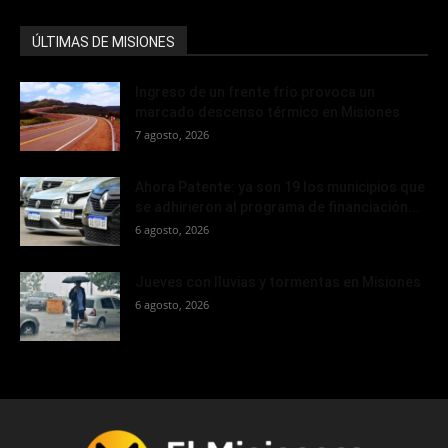
ÚLTIMAS DE MISIONES
Ingreso de un frente frío provoca un
marcado descenso térmico en Misiones
7 agosto, 2026
Ahora Patente: ya son 19 los municipios que
se adhirieron al programa de financiación...
6 agosto, 2026
Jueves con lluvias y tormentas en Misiones
6 agosto, 2026