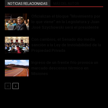
NOTICIAS RELACIONADAS
MÁS DEL AUTOR
Oficializan el bloque “Movimiento por
lo que viene” en la Legislatura y Juan
José Szychowski será el presidente
Con cambios, el Senado dio media
sanción a la Ley de Inviolabilidad de la
Propiedad Privada
Ingreso de un frente frío provoca un
marcado descenso térmico en
Misiones