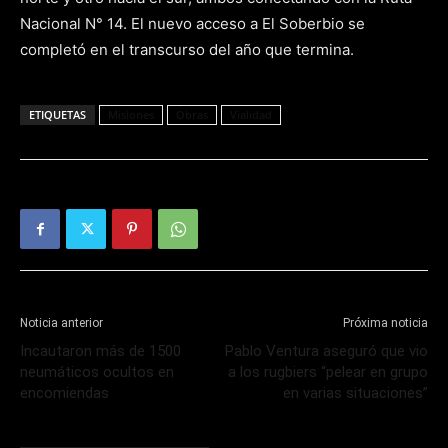
Nacional N° 14. El nuevo acceso a El Soberbio se
completó en el transcurso del año que termina.
ETIQUETAS
Misiones
Obras
Vialidad
Noticia anterior
Próxima noticia
Incautaron más de 1500
Pablo Ventura aseguró que vio
neumáticos ocultos en
a los rugbiers “pelear en grupo
encomiendas
en varias situaciones”