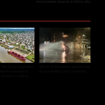
territorialidad durante el último año
 días de paro y pérdidas
Más de 20 mil usuarios quedaron sin
, Nación suspendió el
luz en el AMBA por las tormentas
 desató el conflicto