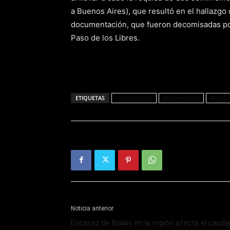
a Buenos Aires), que resultó en el hallazgo 
documentación, que fueron decomisadas por 
Paso de los Libres.
ETIQUETAS
Contrabando
Encomiendas
Neumát
Noticia anterior
Escasez de lluvias en la región afecta el cauda