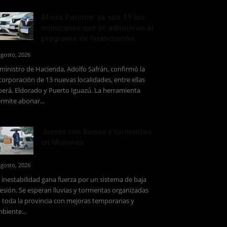
Ahora Patente: ya son 19 los
municipios que se adhirieron al
programa de financiación...
agosto, 2026
 ministro de Hacienda, Adolfo Safrán, confirmó la
corporación de 13 nuevas localidades, entre ellas
erá, Eldorado y Puerto Iguazú. La herramienta
rmite abonar...
Jueves con lluvias y tormentas
en Misiones
agosto, 2026
 inestabilidad gana fuerza por un sistema de baja
esión. Se esperan lluvias y tormentas organizadas
 toda la provincia con mejoras temporarias y
biente...