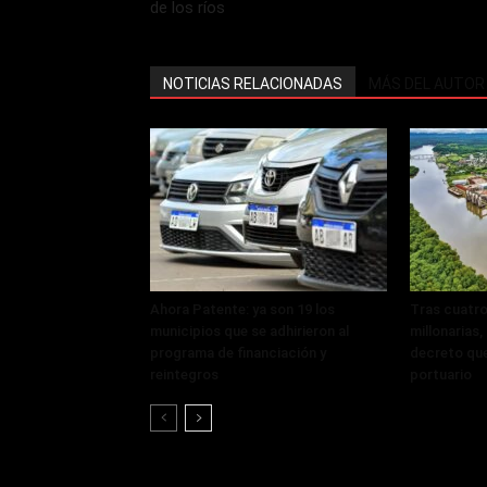
de los ríos
NOTICIAS RELACIONADAS
MÁS DEL AUTOR
Ahora Patente: ya son 19 los
Tras cuatro
municipios que se adhirieron al
millonarias
programa de financiación y
decreto que
reintegros
portuario