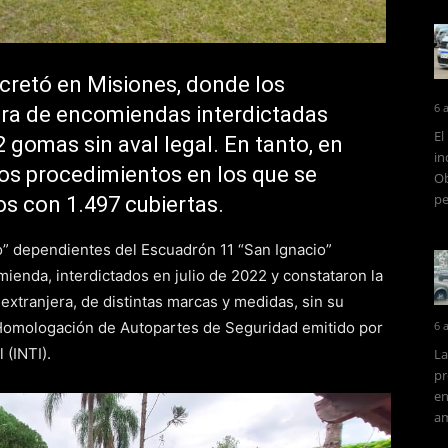
cretó en Misiones, donde los
6 
ura de encomiendas interdictadas
El
2 gomas sin aval legal. En tanto, en
in
dos procedimientos en los que se
Ob
pe
os con 1.497 cubiertas.
co” dependientes del Escuadrón 11 “San Ignacio”
mienda, interdictados en julio de 2022 y constataron la
xtranjera, de distintas marcas y medidas, sin su
 Homologación de Autopartes de Seguridad emitido por
6 
 (INTI).
La
pr
en
am