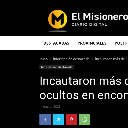
El
Misionero
DESTACADAS
PROVINCIALES
POLÍT
Inicio
Información destacada
Incautaron más de 
Información destacada
Incautaron más 
ocultos en enc
4 enero, 2023