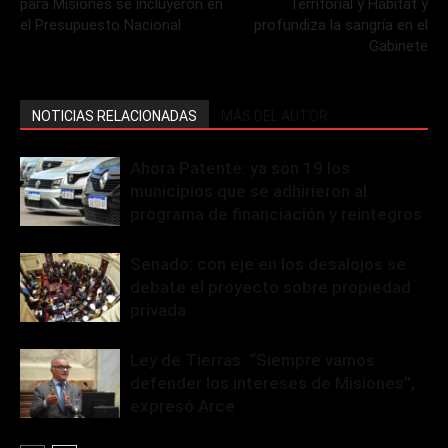
para Misiones se incluyeron en
Territorial y Hábitat y
el Presupuesto Nacional
profundiza la sangría en el
Gabinete
NOTICIAS RELACIONADAS
MÁS DEL AUTOR
Ahora Patente: ya son 19 los
municipios que se adhirieron al
programa de financiación y reintegros
Senado: con eje en los desalojos se
debate el proyecto sobre propiedad
privada
Ley de Tierras: “Siempre vamos
defender los intereses de Misiones”,
expresó Arce