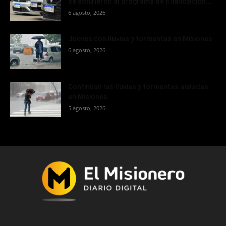
se adhirieron al programa de financiación...
6 agosto, 2026
Jueves con lluvias y tormentas en Misiones
6 agosto, 2026
Continúan las lluvias y tormentas aisladas
en Misiones
5 agosto, 2026