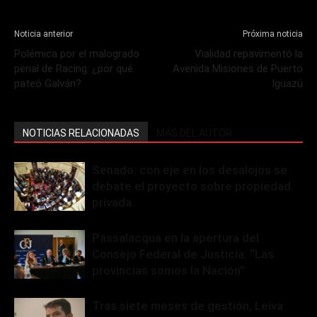
Noticia anterior
Próxima noticia
Polémica por el malogrado
Vialidad repavimentó la
penal de Racing: ¿por qué
Avenida Misiones de Puerto
pateó Galván?
Iguazú
NOTICIAS RELACIONADAS
MÁS DEL AUTOR
Senado: con eje en los desalojos se
debate el proyecto sobre propiedad
privada
Passalacqua en la apertura del
Consejo Federal de Justicia: “Las
provincias somos la Nación”
Tras siete meses de gestión, Leiva