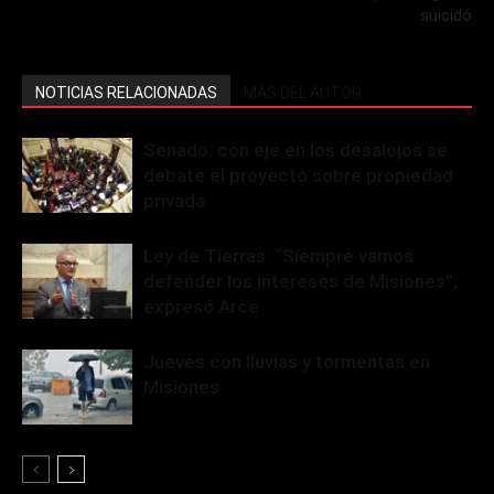
suicidó
NOTICIAS RELACIONADAS
MÁS DEL AUTOR
Senado: con eje en los desalojos se
debate el proyecto sobre propiedad
privada
Ley de Tierras: “Siempre vamos
defender los intereses de Misiones”,
expresó Arce
Jueves con lluvias y tormentas en
Misiones