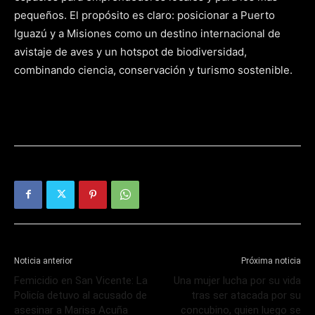
pequeños. El propósito es claro: posicionar a Puerto
Iguazú y a Misiones como un destino internacional de
avistaje de aves y un hotspot de biodiversidad,
combinando ciencia, conservación y turismo sostenible.
Noticia anterior
Próxima noticia
Femicidio en San Vicente: La
Una mujer lucha por su vida
Policía detuvo al acusado de
tras ser atacada por su
asesinar a Marisa Acuña
concubino, quien luego se