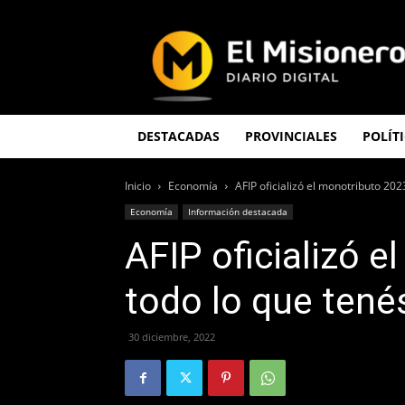
El
Misionero
DESTACADAS
PROVINCIALES
POLÍT
Inicio
Economía
AFIP oficializó el monotributo 202
Economía
Información destacada
AFIP oficializó 
todo lo que tené
30 diciembre, 2022