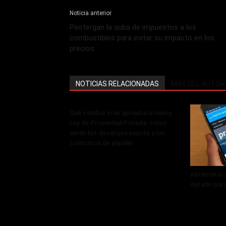
Noticia anterior
Postergan la suba de impuestos a los
combustibles para evitar su impacto en los
precios
NOTICIAS RELACIONADAS
MÁS DEL AUTOR
Qué cambia si se aprueba la nueva
Ley de Propiedad Privada: cómo
serán los desalojos exprés y los
contratos de alquiler
Abrieron la
del año par