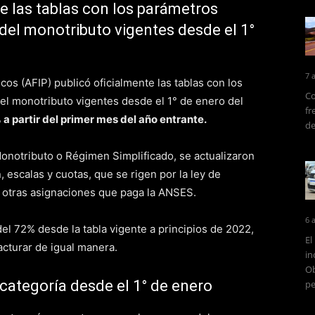
e las tablas con los parámetros
 del monotributo vigentes desde el 1°
7 
os (AFIP) publicó oficialmente las tablas con los
Co
el monotributo vigentes desde el 1° de enero del
fr
a partir del primer mes del año entrante.
de
onotributo o Régimen Simplificado, se actualizaron
 escalas y cuotas, que se rigen por la ley de
y otras asignaciones que paga la ANSES.
6 
el 72% desde la tabla vigente a principios de 2022,
El
cturar de igual manera.
in
Ob
categoría desde el 1° de enero
pe