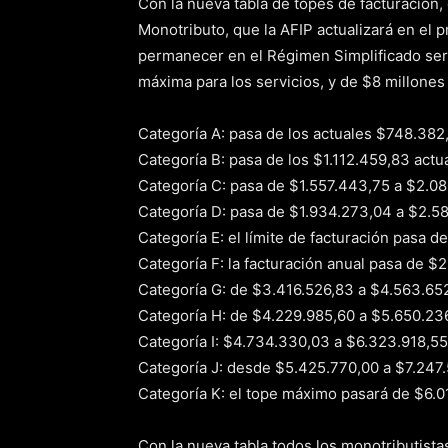
Con la nueva tabla de topes de facturación,
Monotributo, que la AFIP actualizará en el 
permanecer en el Régimen Simplificado será
máxima para los servicios, y de $8 millones
Categoría A: pasa de los actuales $748.38
Categoría B: pasa de los $1.112.459,83 actu
Categoría C: pasa de $1.557.443,75 a $2.08
Categoría D: pasa de $1.934.273,04 a $2.5
Categoría E: el límite de facturación pasa 
Categoría F: la facturación anual pasa de $
Categoría G: de $3.416.526,83 a $4.563.652
Categoría H: de $4.229.985,60 a $5.650.236
Categoría I: $4.734.330,03 a $6.323.918,55
Categoría J: desde $5.425.770,00 a $7.247.
Categoría K: el tope máximo pasará de $6.0
Con la nueva tabla todos los monotributista