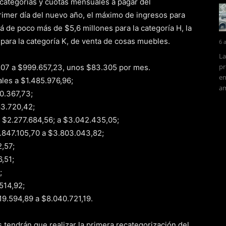
 categorías y cuotas mensuales a pagar del
primer día del nuevo año, el máximo de ingresos para
 de poco más de $5,6 millones para la categoría H, la
 para la categoría K, de venta de cosas muebles.
6 
La
pr
2,07 a $999.657,23, unos $83.305 por mes.
en
ales a $1.485.976,96;
am
0.367,73;
83.720,42;
de $2.277.684,56; a $3.042.435,05;
2.847.105,70 a $3.803.043,82;
,57;
,51;
;
514,92;
19.594,89 a $8.040.721,19.
s tendrán que realizar la primera recategorización del