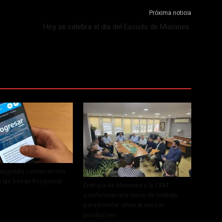
Próxima noticia
Hoy se celebra el día del Escudo de Misiones
 segunda convocatoria
a las becas Progresar
Energía de Misiones y la CEM
conforman una mesa de trabajo
para brindar alivio al sector
productivo