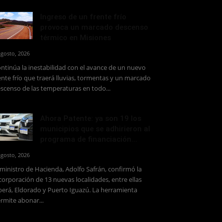
Ingreso de un frente frío
provoca un marcado descenso
térmico en Misiones
agosto, 2026
ntinúa la inestabilidad con el avance de un nuevo
ente frío que traerá lluvias, tormentas y un marcado
scenso de las temperaturas en todo...
Ahora Patente: ya son 19 los
municipios que se adhirieron al
programa de financiación...
agosto, 2026
 ministro de Hacienda, Adolfo Safrán, confirmó la
corporación de 13 nuevas localidades, entre ellas
erá, Eldorado y Puerto Iguazú. La herramienta
rmite abonar...