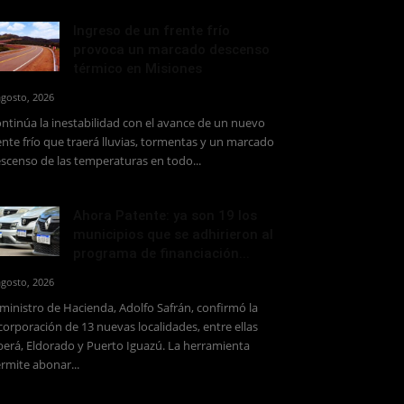
Ingreso de un frente frío
provoca un marcado descenso
térmico en Misiones
agosto, 2026
ntinúa la inestabilidad con el avance de un nuevo
ente frío que traerá lluvias, tormentas y un marcado
scenso de las temperaturas en todo...
Ahora Patente: ya son 19 los
municipios que se adhirieron al
programa de financiación...
agosto, 2026
 ministro de Hacienda, Adolfo Safrán, confirmó la
corporación de 13 nuevas localidades, entre ellas
erá, Eldorado y Puerto Iguazú. La herramienta
rmite abonar...