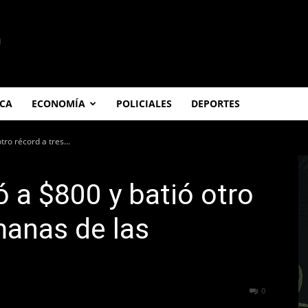
ICA
ECONOMÍA
POLICIALES
DEPORTES
tro récord a tres...
gó a $800 y batió otro
manas de las
249
0