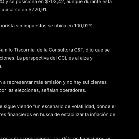
2%) y se posiciona en $703,42, aunque durante esta
l ubicarse en $720,91.
inorista sin impuestos se ubica en 100,92%,
Camilo Tiscornia, de la Consultora C&T, dijo que se
iones. La perspectiva del CCL es al alza y
s.
an a representar más emisión y no hay suficientes
or las elecciones, señalan operadores.
 sigue viendo “un escenario de volatilidad, donde el
res financieros en busca de estabilizar la inflación de
recientes regulaciones, los dólares financieros -y