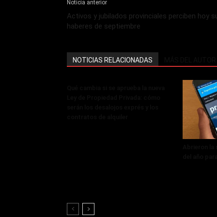
Noticia anterior
Activos y jubilados provinciales perciben hoy s
haberes de septiembre
NOTICIAS RELACIONADAS
MÁS DEL AUTOR
Qué cambia si se aprueba la nueva
Ley de Propiedad Privada: cómo
serán los desalojos exprés y los
contratos de alquiler
Abrieron la
del año par