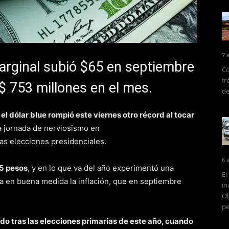
7 
arginal subió $65 en septiembre
Co
fr
$ 753 millones en el mes.
de
,
el dólar blue rompió este viernes otro récord al tocar
a jornada de nerviosismo en
as elecciones presidenciales.
6 
5 pesos
, y en lo que va del año experimentó una
El
ca en buena medida la inflación, que en septiembre
in
Ob
pe
ido tras las elecciones primarias de este año, cuando