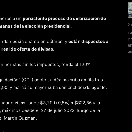
úmeros a un
persistente proceso de dolarización de
6 
anas de la elección presidencial.
La
pr
tenden posicionarse en dólares, y
están dispuestos a
en
real de oferta de divisas.
am
 minoristas sin los impuestos, ronda el 120%.
quidación” (CCL) anotó su décima suba en fila tras
3,90, y marcó su mayor suba semanal desde agosto.
fugar divisas- sube $3,79 (+0,5%) a $822,86 y la
%, máximos desde el 27 de julio 2022, luego de la
a, Martín Guzmán.