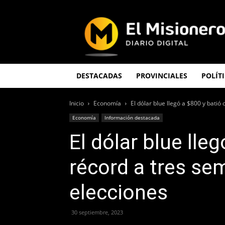
El
Misionero
DESTACADAS
PROVINCIALES
POLÍT
Inicio
Economía
El dólar blue llegó a $800 y batió o
Economía
Información destacada
El dólar blue lle
récord a tres se
elecciones
30 septiembre, 2023