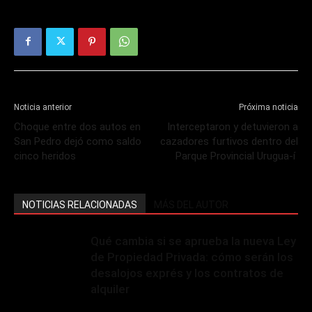
Noticia anterior
Próxima noticia
Choque entre dos autos en
Interceptaron y detuvieron a
San Pedro dejó como saldo
cazadores furtivos dentro del
cinco heridos
Parque Provincial Urugua-í
NOTICIAS RELACIONADAS
MÁS DEL AUTOR
Qué cambia si se aprueba la nueva Ley
de Propiedad Privada: cómo serán los
desalojos exprés y los contratos de
alquiler