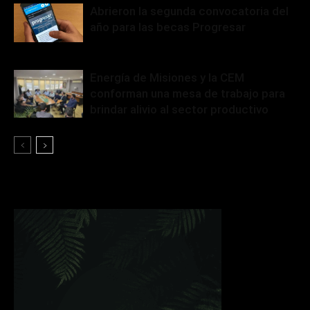
Abrieron la segunda convocatoria del
año para las becas Progresar
Energía de Misiones y la CEM
conforman una mesa de trabajo para
brindar alivio al sector productivo