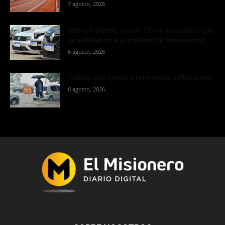
7 agosto, 2026
Ahora Patente: ya son 19 los municipios que
se adhirieron al programa de financiación...
6 agosto, 2026
Jueves con lluvias y tormentas en Misiones
6 agosto, 2026