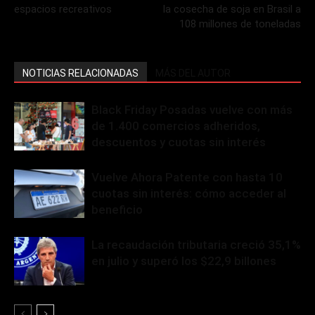
espacios recreativos
la cosecha de soja en Brasil a
108 millones de toneladas
NOTICIAS RELACIONADAS
MÁS DEL AUTOR
Black Friday Posadas vuelve con más
de 1.400 comercios adheridos,
descuentos y cuotas sin interés
Vuelve Ahora Patente con hasta 10
cuotas sin interés: cómo acceder al
beneficio
La recaudación tributaria creció 35,1%
en julio y superó los $22,9 billones