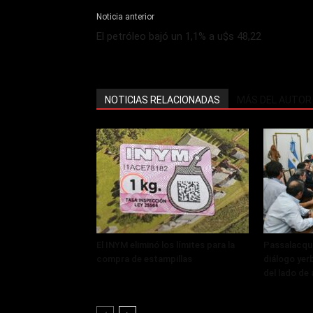
Noticia anterior
El petróleo bajó un 1,1% a u$s 48,22
NOTICIAS RELACIONADAS
MÁS DEL AUTOR
El INYM eliminó los límites para la
Passalacqu
compra de estampillas
diálogo yer
del lado de