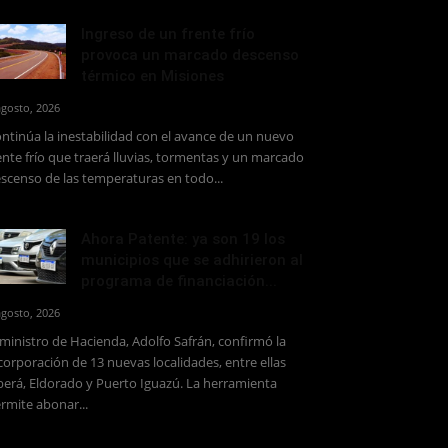
Ingreso de un frente frío
provoca un marcado descenso
térmico en Misiones
agosto, 2026
ntinúa la inestabilidad con el avance de un nuevo
ente frío que traerá lluvias, tormentas y un marcado
scenso de las temperaturas en todo...
Ahora Patente: ya son 19 los
municipios que se adhirieron al
programa de financiación...
agosto, 2026
 ministro de Hacienda, Adolfo Safrán, confirmó la
corporación de 13 nuevas localidades, entre ellas
erá, Eldorado y Puerto Iguazú. La herramienta
rmite abonar...