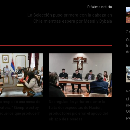
Próxima noticia
La Selección puso primera con la cabeza en
Chile mientras espera por Messi y Dybala
7 
Co
fr
de
6 
El
a respaldó una mesa de
Desregulación yerbatera: ante la
in
batera: “Siempre estoy
falta de respuestas de Nación,
Ob
 aquellos que producen”
productores pidieron el apoyo del
pe
obispo de Posadas