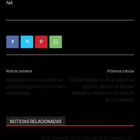
NA
Noticia anterior
Próxima noticia
Allanaron dos inmuebles en
El Real Madrid sacó a relucir su
una investigación por estafa
mística, eliminó al Bayern
en Posadas
Múnich y clasificó a la final de
la Champions
NOTICIAS RELACIONADAS
MÁS DEL AUTOR
Qué cambia si se aprueba la nueva Ley