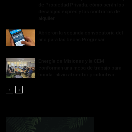
de Propiedad Privada: cómo serán los
desalojos exprés y los contratos de
alquiler
Abrieron la segunda convocatoria del
año para las becas Progresar
Energía de Misiones y la CEM
conforman una mesa de trabajo para
brindar alivio al sector productivo