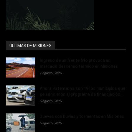
ÚLTIMAS DE MISIONES
Ingreso de un frente frío provoca un
marcado descenso térmico en Misiones
7 agosto, 2026
Ahora Patente: ya son 19 los municipios que
se adhirieron al programa de financiación...
6 agosto, 2026
Jueves con lluvias y tormentas en Misiones
6 agosto, 2026