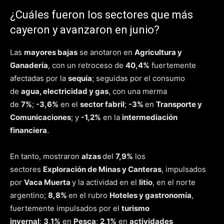
¿Cuáles fueron los sectores que más
cayeron y avanzaron en junio?
Las
mayores bajas
se anotaron en
Agricultura y
Ganadería
, con un retroceso de
40,4%
fuertemente
afectadas por la
sequía
; seguidas por el consumo
de
agua, electricidad y gas
, con una merma
de
7%
;
-3,6%
en el
sector fabril
;
-3%
en
Transporte y
Comunicaciones
; y
-1,2%
en la
intermediación
financiera
.
En tanto, mostraron
alzas
del
7,9%
los
sectores
Exploración de Minas y Canteras
, impulsados
por
Vaca Muerta
y la actividad en el
litio
, en el norte
argentino;
8,8%
en el rubro
Hoteles y gastronomía
,
fuertemente impulsados por el
turismo
invernal
;
3,1%
en
Pesca
;
2,1%
en
actividades