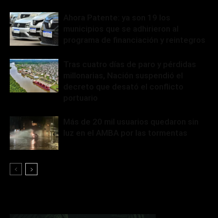
Ahora Patente: ya son 19 los
municipios que se adhirieron al
programa de financiación y reintegros
Tras cuatro días de paro y pérdidas
millonarias, Nación suspendió el
decreto que desató el conflicto
portuario
Más de 20 mil usuarios quedaron sin
luz en el AMBA por las tormentas