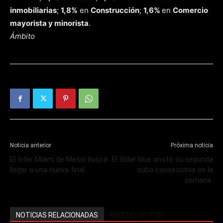
inmobiliarias
;
1,8%
en
Construcción
;
1,6%
en
Comercio
mayorista y minorista
.
Ámbito
Noticia anterior
Próxima noticia
El Inter Miami de Messi busca
El dólar blue anotó su segunda
llegar a una nueva final
suba consecutiva en la
semana
NOTICIAS RELACIONADAS
MÁS DEL AUTOR