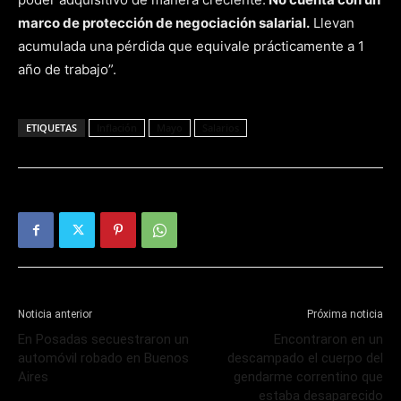
marco de protección de negociación salarial.
Llevan
acumulada una pérdida que equivale prácticamente a 1
año de trabajo”.
ETIQUETAS
Inflación
Mayo
Salarios
Noticia anterior
Próxima noticia
En Posadas secuestraron un
Encontraron en un
automóvil robado en Buenos
descampado el cuerpo del
Aires
gendarme correntino que
estaba desaparecido