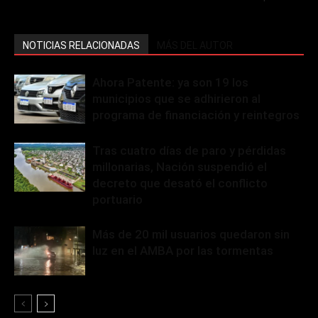
NOTICIAS RELACIONADAS
MÁS DEL AUTOR
Ahora Patente: ya son 19 los
municipios que se adhirieron al
programa de financiación y reintegros
Tras cuatro días de paro y pérdidas
millonarias, Nación suspendió el
decreto que desató el conflicto
portuario
Más de 20 mil usuarios quedaron sin
luz en el AMBA por las tormentas