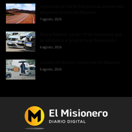
Ingreso de un frente frío provoca un marcado
descenso térmico en Misiones
7 agosto, 2026
Ahora Patente: ya son 19 los municipios que
se adhirieron al programa de financiación...
6 agosto, 2026
Jueves con lluvias y tormentas en Misiones
6 agosto, 2026