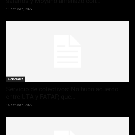
salarios y Moyano amenazó con...
19 octubre, 2022
Generales
Servicio de colectivos: No hubo acuerdo
entre UTA y FATAP, que...
14 octubre, 2022