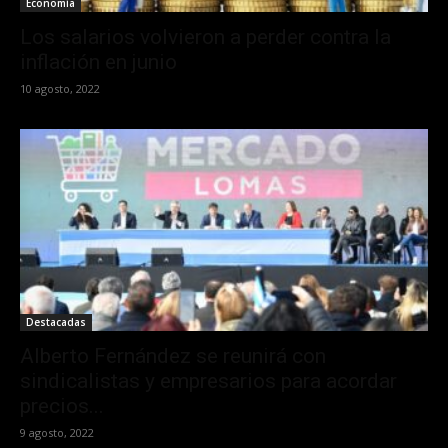
Economía
Los salarios volvieron a perder contra la
inflación en junio
10 agosto, 2022
Destacadas
Alberto Fernández se reunirá con
sindicalistas y empresarios para acordar
precios...
9 agosto, 2022