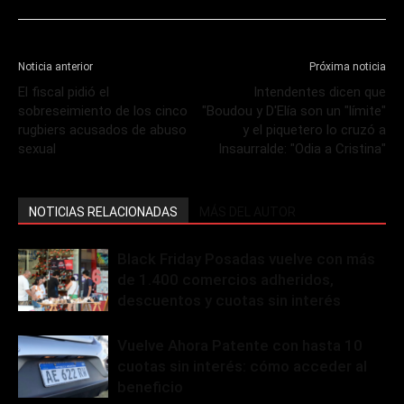
Noticia anterior
Próxima noticia
El fiscal pidió el
Intendentes dicen que
sobreseimiento de los cinco
"Boudou y D'Elía son un "límite"
rugbiers acusados de abuso
y el piquetero lo cruzó a
sexual
Insaurralde: "Odia a Cristina"
NOTICIAS RELACIONADAS
MÁS DEL AUTOR
Black Friday Posadas vuelve con más
de 1.400 comercios adheridos,
descuentos y cuotas sin interés
Vuelve Ahora Patente con hasta 10
cuotas sin interés: cómo acceder al
beneficio