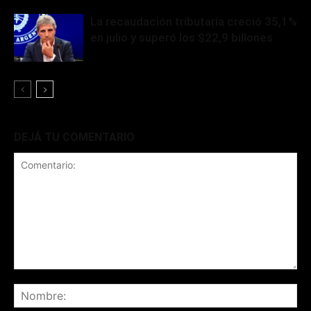
La recaudación tributaria creció 35,1%
en julio y superó los $22,9 billones
DEJÁ TU COMENTARIO