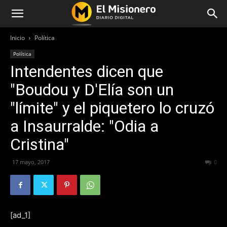
Inicio
Política
Política
Intendentes dicen que
"Boudou y D'Elía son un
"límite" y el piquetero lo cruzó
a Insaurralde: "Odia a
Cristina"
17 mayo, 2017
280
0
[ad_1]