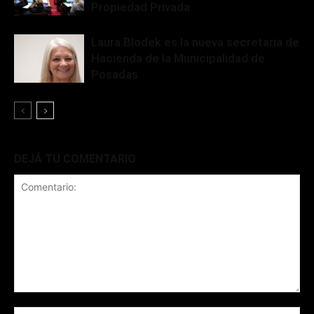
Propiedad Privada
Laura Blodek es la nueva secretaria de
Hacienda de la Municipalidad de
Posadas
DEJÁ TU COMENTARIO