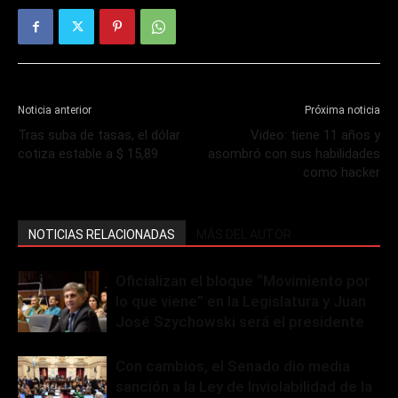
Noticia anterior
Próxima noticia
Tras suba de tasas, el dólar
Video: tiene 11 años y
cotiza estable a $ 15,89
asombró con sus habilidades
como hacker
NOTICIAS RELACIONADAS
MÁS DEL AUTOR
Oficializan el bloque “Movimiento por
lo que viene” en la Legislatura y Juan
José Szychowski será el presidente
Con cambios, el Senado dio media
sanción a la Ley de Inviolabilidad de la