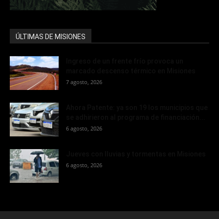
ÚLTIMAS DE MISIONES
Ingreso de un frente frío provoca un
marcado descenso térmico en Misiones
7 agosto, 2026
Ahora Patente: ya son 19 los municipios que
se adhirieron al programa de financiación...
6 agosto, 2026
Jueves con lluvias y tormentas en Misiones
6 agosto, 2026