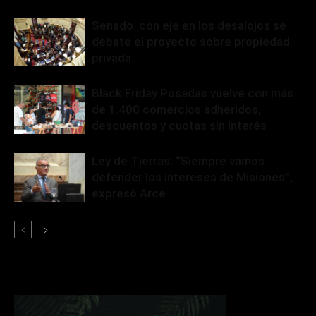
Senado: con eje en los desalojos se
debate el proyecto sobre propiedad
privada
Black Friday Posadas vuelve con más
de 1.400 comercios adheridos,
descuentos y cuotas sin interés
Ley de Tierras: “Siempre vamos
defender los intereses de Misiones”,
expresó Arce