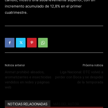
incremento acumulado de 12,8% en el primer
cuatrimestre.
Noticia anterior
Próxima noticia
Anmat prohibió alisados,
Liga Nacional: OTC volvió a
aromatizantes e insecticidas
perder con Boca y se despidió
vendidos en redes y páginas
de la temporada
web
NOTICIAS RELACIONADAS
MÁS DEL AUTOR