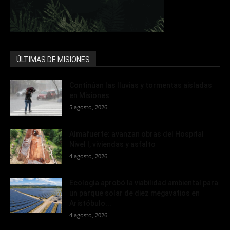
ÚLTIMAS DE MISIONES
Continúan las lluvias y tormentas aisladas
en Misiones
5 agosto, 2026
Almafuerte: avanzan obras del Hospital
Nivel I, viviendas y asfalto
4 agosto, 2026
Ecología aprobó la viabilidad ambiental para
un parque solar de diez megavatios en
Aristóbulo...
4 agosto, 2026