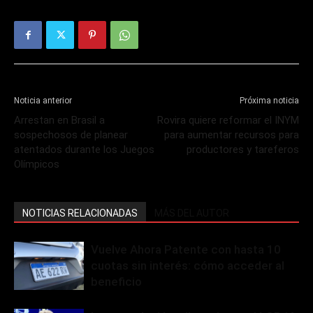
Noticia anterior
Próxima noticia
Arrestan en Brasil a
Rovira quiere reformar el INYM
sospechosos de planear
para aumentar recursos para
atentados durante los Juegos
productores y tareferos
Olímpicos
NOTICIAS RELACIONADAS
MÁS DEL AUTOR
Vuelve Ahora Patente con hasta 10
cuotas sin interés: cómo acceder al
beneficio