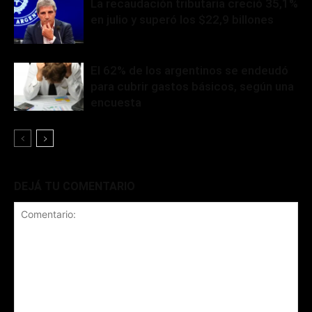
La recaudación tributaria creció 35,1%
en julio y superó los $22,9 billones
El 62% de los argentinos se endeudó
para cubrir gastos básicos, según una
encuesta
DEJÁ TU COMENTARIO