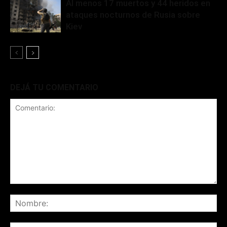
Al menos 17 muertos y 44 heridos en
ataques nocturnos de Rusia sobre
Kiev
DEJÁ TU COMENTARIO