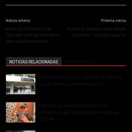
Noticia anterior
Próxima noticia
Internos del Penal III de
Vuelve la compra online desde
Eldorado cultivan hortalizas
el exterior “puerta a puerta”
para el autoconsumo
NOTICIAS RELACIONADAS
MÁS DEL AUTOR
Masacre en una escuela de Tailandia:
hay al menos nueve muertos
México: asesinaron a tiros a un
influencer que transmitía en vivo en
TikTok