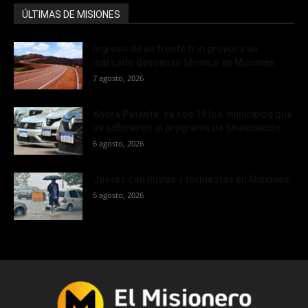
ÚLTIMAS DE MISIONES
Ingreso de un frente frío provoca un
marcado descenso térmico en Misiones
7 agosto, 2026
Ahora Patente: ya son 19 los municipios que
se adhirieron al programa de financiación...
6 agosto, 2026
Jueves con lluvias y tormentas en Misiones
6 agosto, 2026