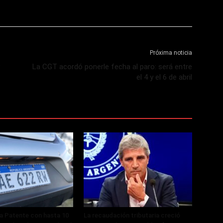
Próxima noticia
La CGT acordó ponerle fecha al paro: será entre
el 4 y el 6 de abril
a Patente con hasta 10
La recaudación tributaria creció