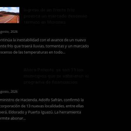
Ingreso de un frente frío
provoca un marcado descenso
térmico en Misiones
agosto, 2026
ntinúa la inestabilidad con el avance de un nuevo
ente frío que traerá lluvias, tormentas y un marcado
scenso de las temperaturas en todo...
Ahora Patente: ya son 19 los
municipios que se adhirieron al
programa de financiación...
agosto, 2026
 ministro de Hacienda, Adolfo Safrán, confirmó la
corporación de 13 nuevas localidades, entre ellas
erá, Eldorado y Puerto Iguazú. La herramienta
rmite abonar...