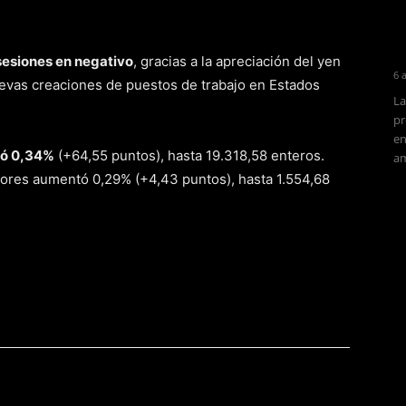
 sesiones en negativo
, gracias a la apreciación del yen
6 
uevas creaciones de puestos de trabajo en Estados
La
pr
en
anó 0,34%
(+64,55 puntos), hasta 19.318,58 enteros.
am
alores aumentó 0,29% (+4,43 puntos), hasta 1.554,68