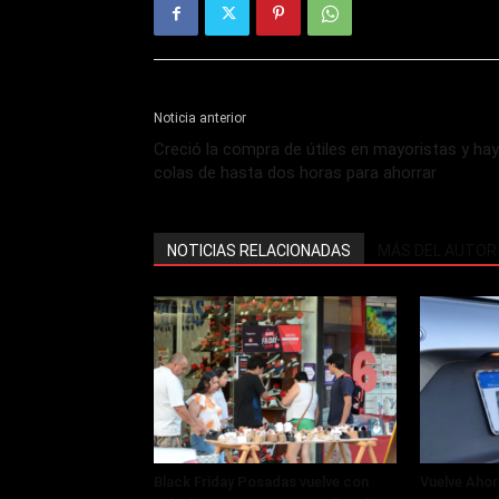
Noticia anterior
Creció la compra de útiles en mayoristas y hay
colas de hasta dos horas para ahorrar
NOTICIAS RELACIONADAS
MÁS DEL AUTOR
Black Friday Posadas vuelve con
Vuelve Ahor