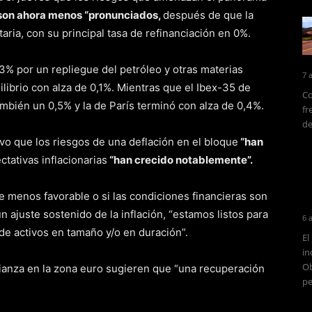
son ahora menos “pronunciados,
después de que la
aria, con su principal tasa de refinanciación en 0%.
3% por un repliegue del petróleo y otras materias
7 
ilibrio con alza de 0,1%. Mientras que el Ibex-35 de
Co
ambién un 0,5% y la de París terminó con alza de 0,4%.
fr
de
vo que los riesgos de una deflación en el bloque
“han
ctativas inflacionarias
“han crecido notablemente”.
e menos favorable o si las condiciones financieras son
 ajuste sostenido de la inflación, “estamos listos para
6 
e activos en tamaño y/o en duración”.
El
in
Ob
ianza en la zona euro sugieren que “una recuperación
pe