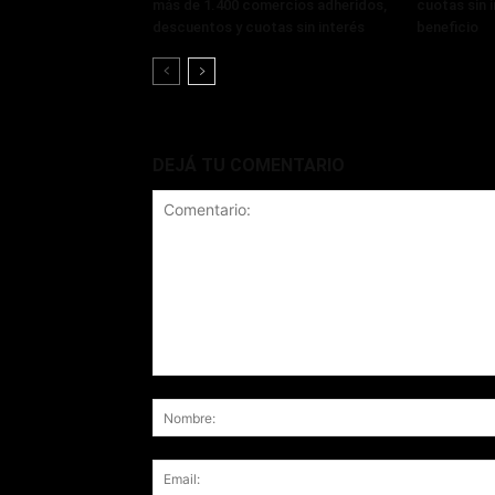
más de 1.400 comercios adheridos,
cuotas sin 
descuentos y cuotas sin interés
beneficio
DEJÁ TU COMENTARIO