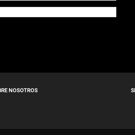
owser for the next time I comment.
BRE NOSOTROS
S