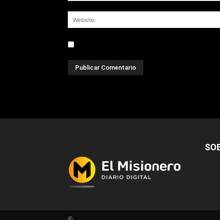
Save my name, email, and website in this br
SO
©