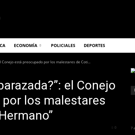
ICA
ECONOMÍA
POLICIALES
DEPORTES
 Conejo está preocupado por los malestares de Coti...
arazada?”: el Conejo
 por los malestares
n Hermano”
295
0
7 