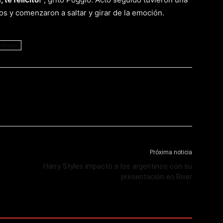
s y comenzaron a saltar y girar de la emoción.
ermano
Próxima noticia
Harry Styles impactó a los argentinos con su
presentación en River