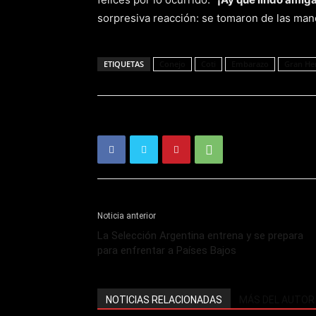
sorpresiva reacción: se tomaron de las mano
ETIQUETAS
Conejo
Coti
Embarazo
Gran H
Noticia anterior
La Selección Argentina entrena y se prepara
para enfrentar a Países Bajos
NOTICIAS RELACIONADAS
MÁS DEL AUTOR