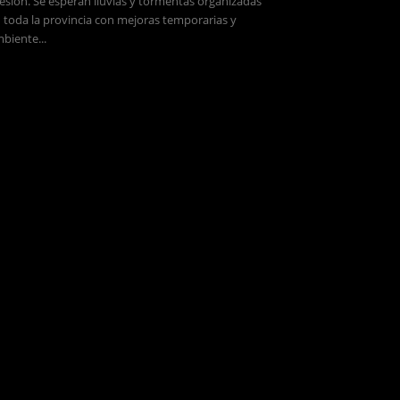
esión. Se esperan lluvias y tormentas organizadas
 toda la provincia con mejoras temporarias y
biente...