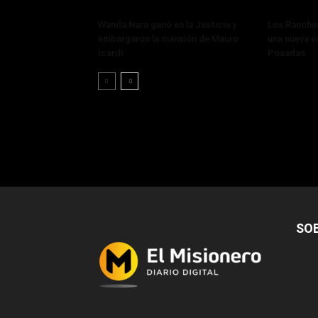
Wanda Nara ganó en la Justicia y
Los Rancher
embargaron la mansión de Mauro
una nueva ed
Icardi
Posadas
SO