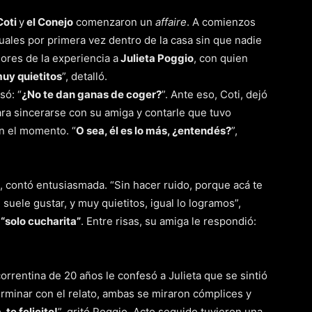
Coti
y
el Conejo
comenzaron un
affaire
. A comienzos
uales por primera vez dentro de la casa sin que nadie
nores de la experiencia a
Julieta Poggio
, con quien
muy quietitos
”, detalló.
só: “
¿No te dan ganas de coger?
”. Ante eso, Coti, dejó
ra sincerarse con su amiga y contarle que tuvo
en el momento. “
O sea, él es lo más, ¿entendés?
”,
”, contó entusiasmada. “Sin hacer ruido, porque acá te
suele gustar, y muy quietitos, igual lo logramos”,
“solo cucharita”
. Entre risas, su amiga le respondió:
orrentina de 20 años le confesó a Julieta que se sintió
erminar con el relato, ambas se miraron cómplices y
 te felicito!
”, gritó Poggio. Acto seguido tuvieron una