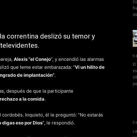
Co
fr
de
la correntina deslizó su temor y
televidentes.
6 
areja,
Alexis “el Conejo
”, y encendió las alarmas
El
eslizó que teme estar embarazada: “
Vi un hilito de
in
sangrado de implantación”
.
Ob
pe
s, después de que la participante
rechazo a la comida
.
 cordobés. Inquieto, él le preguntó: “No estarás
o digas eso por Dios
”, le respondió.
6 
La