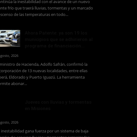
ntinúa la inestabilidad con el avance de un nuevo
ente frío que traerá lluvias, tormentas y un marcado
scenso de las temperaturas en todo...
Ahora Patente: ya son 19 los
municipios que se adhirieron al
programa de financiación...
agosto, 2026
 ministro de Hacienda, Adolfo Safrán, confirmó la
corporación de 13 nuevas localidades, entre ellas
erá, Eldorado y Puerto Iguazú. La herramienta
rmite abonar...
Jueves con lluvias y tormentas
en Misiones
agosto, 2026
 inestabilidad gana fuerza por un sistema de baja