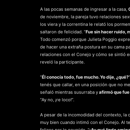
A las pocas semanas de ingresar a la casa,
de noviembre, la pareja tuvo relaciones sex
los viera y la correntina le relató los porme
saltaron de felicidad. “
Fue sin hacer ruido, 
Todo comenzó porque Julieta Poggio expre
de hacer una extraña postura en su cama pa
relaciones con el Conejo y cómo se sintió 
reveló la participante.
“
Él conocía todo, fue mucho. Yo dije, ¿qué?
tenés que callar, en una posición que no me 
señaló mientras susurraba y
afirmó que fue 
“Ay no, ¡re loco!”.
A pesar de la incomodidad del contexto, la c
muy bien cuando intimó con el Conejo. Al t
felices por lo ocurrido. “
¡Ay qué lindo amiga,