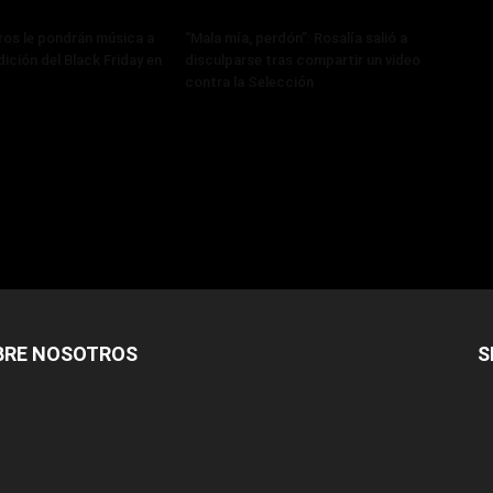
os le pondrán música a
“Mala mía, perdón”: Rosalía salió a
ición del Black Friday en
disculparse tras compartir un video
contra la Selección
BRE NOSOTROS
S