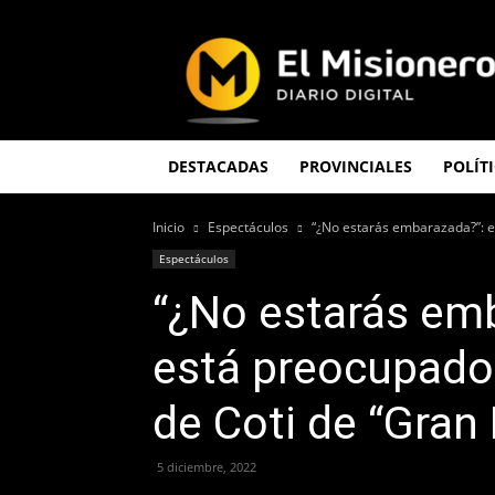
El
Misionero
DESTACADAS
PROVINCIALES
POLÍT
Inicio
Espectáculos
“¿No estarás embarazada?”: el
Espectáculos
“¿No estarás emb
está preocupado
de Coti de “Gra
5 diciembre, 2022