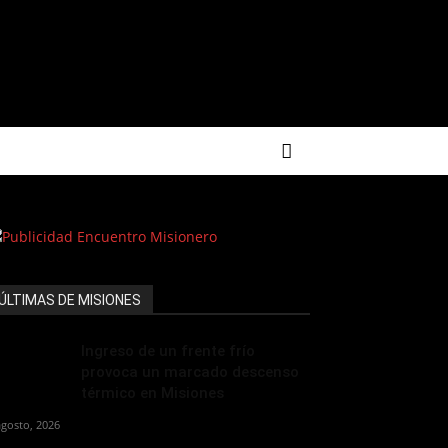
ÚLTIMAS DE MISIONES
Ingreso de un frente frío
provoca un marcado descenso
térmico en Misiones
agosto, 2026