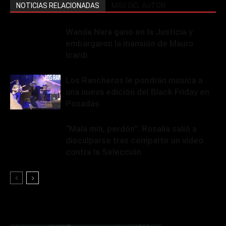
NOTICIAS RELACIONADAS
MÁS DEL AUTOR
Wanda Nara ganó en la Justicia y
embargaron la mansión de Mauro
Icardi
Los Rancheros le pondrán música a
una nueva edición del Black Friday en
Posadas
“Mala mía, perdón”: Rosalía salió a
disculparse tras compartir un video
contra la Selección