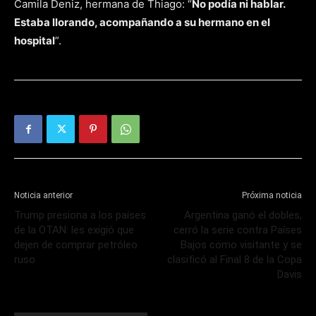
Camila Deniz, hermana de Thiago: “
No podía ni hablar.
Estaba llorando, acompañando a su hermano en el
hospital
”.
Noticia anterior
Próxima noticia
Trump presiona a los países
Argentina ganó el dobles,
de la OTAN: les exigió que
cerró la serie contra Países
dejen de comprar petróleo
Bajos como visitante y se
ruso
clasificó al Final 8 de la Copa
Davis