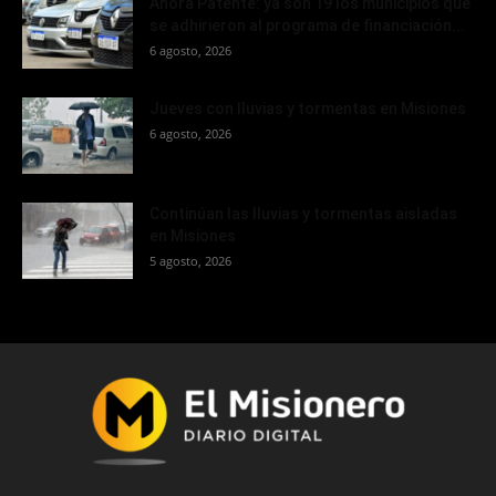
Ahora Patente: ya son 19 los municipios que
se adhirieron al programa de financiación...
6 agosto, 2026
Jueves con lluvias y tormentas en Misiones
6 agosto, 2026
Continúan las lluvias y tormentas aisladas
en Misiones
5 agosto, 2026