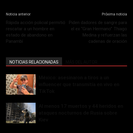
Noticia anterior
Próxima noticia
Rápida acción policial permitió
Piden dadores de sangre para
rescatar a un hombre en
el ex “Gran Hermano” Thiago
estado de abandono en
Medina y refuerzan las
Panambí
cadenas de oración
NOTICIAS RELACIONADAS
MÁS DEL AUTOR
México: asesinaron a tiros a un
influencer que transmitía en vivo en
TikTok
Al menos 17 muertos y 44 heridos en
ataques nocturnos de Rusia sobre
Kiev