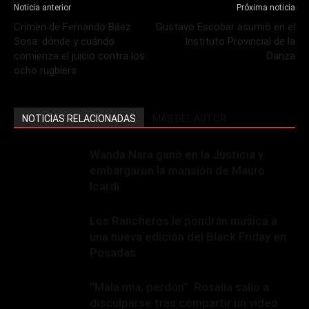
Noticia anterior
Próxima noticia
Crimen de Fernando Báez
Gustavo Escobar asumió en el
Sosa: dónde y cuándo
Instituto Provincial de la
comienza el juicio contra los
Danza
ocho rugbiers
NOTICIAS RELACIONADAS
MÁS DEL AUTOR
Wanda Nara ganó en la Justicia y
embargaron la mansión de Mauro
Icardi
Los Rancheros le pondrán música a
una nueva edición del Black Friday en
Posadas
“Mala mía, perdón”: Rosalía salió a
disculparse tras compartir un video