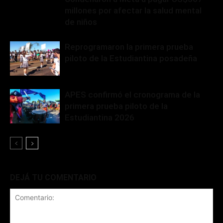
millones por afectar la salud mental
de niños
Reprogramaron la primera prueba
piloto de la Estudiantina posadeña
APES confirmó el cronograma de la
primera prueba piloto de la
Estudiantina 2026
DEJÁ TU COMENTARIO