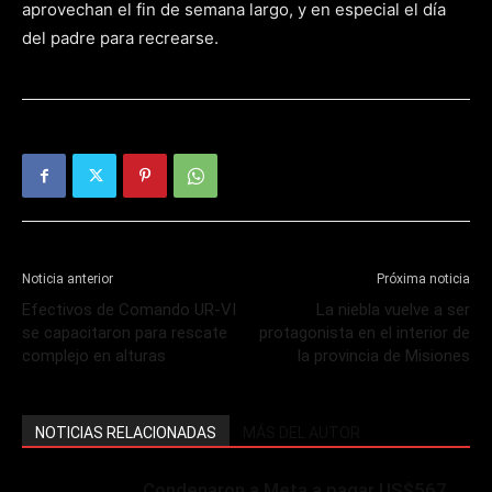
aprovechan el fin de semana largo, y en especial el día
del padre para recrearse.
Noticia anterior
Próxima noticia
Efectivos de Comando UR-VI
La niebla vuelve a ser
se capacitaron para rescate
protagonista en el interior de
complejo en alturas
la provincia de Misiones
NOTICIAS RELACIONADAS
MÁS DEL AUTOR
Condenaron a Meta a pagar US$567