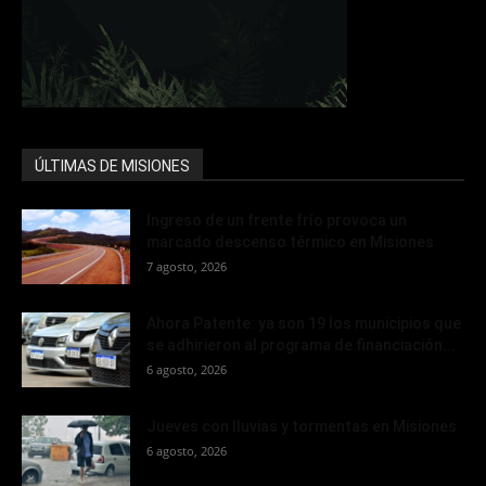
ÚLTIMAS DE MISIONES
Ingreso de un frente frío provoca un
marcado descenso térmico en Misiones
7 agosto, 2026
Ahora Patente: ya son 19 los municipios que
se adhirieron al programa de financiación...
6 agosto, 2026
Jueves con lluvias y tormentas en Misiones
6 agosto, 2026