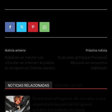
Noticia anterior
Próxima noticia
Robaron un tractor y lo
El acceso al Parque Provincial
ofrecían en internet; la policía
Moconá se encuentra
lo recuperó en Colonia Aurora
habilitado
NOTICIAS RELACIONADAS
MÁS DEL AUTOR
Frustraron el ingreso de cocaína a una
dependencia policial de Iguazú:
estaba escondida en carne