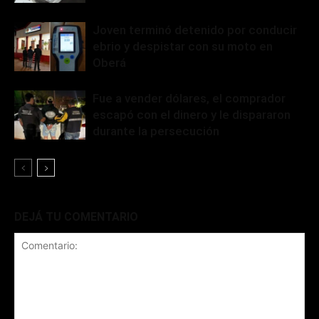
Joven terminó detenido por conducir
ebrio y despistar con su moto en
Oberá
Fue a vender dólares, el comprador
escapó con el dinero y le dispararon
durante la persecución
DEJÁ TU COMENTARIO