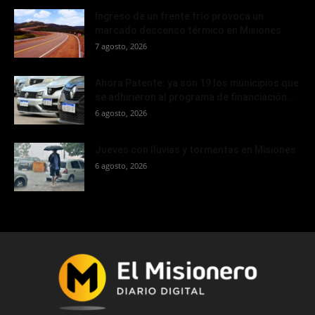
Ingreso de un frente frío provoca un
marcado descenso térmico en Misiones
7 agosto, 2026
Ahora Patente: ya son 19 los municipios que
se adhirieron al programa de financiación...
6 agosto, 2026
Jueves con lluvias y tormentas en Misiones
6 agosto, 2026