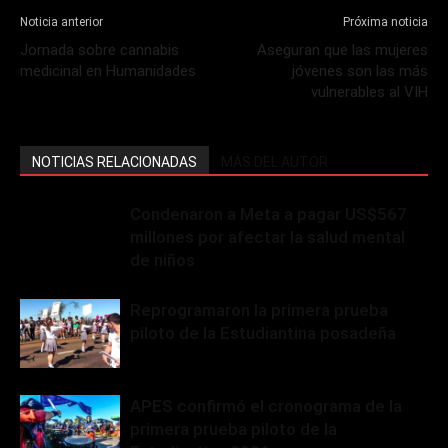
Noticia anterior
Próxima noticia
Jornada sobre cannabis
Aseguran que las mujeres
medicinal en Humanidades
jóvenes son las más
vulnerables al VIH
NOTICIAS RELACIONADAS
MÁS DEL AUTOR
Condenaron a Meta a pagar US$567
millones por afectar la salud mental
de niños
Reprogramaron la primera prueba
piloto de la Estudiantina posadeña
APES confirmó el cronograma de la
primera prueba piloto de la