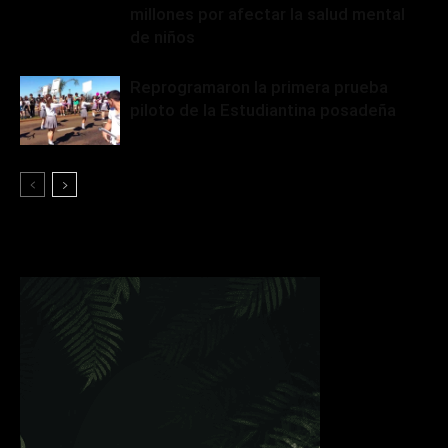
millones por afectar la salud mental
de niños
Reprogramaron la primera prueba
piloto de la Estudiantina posadeña