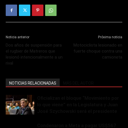
Noticia anterior
Próxima noticia
Dos años de suspensión para
Motociclista lesionado en
el rugbier de Matreros que
fuerte choque contra una
lesionó intencionalmente a un
camioneta
rival
NOTICIAS RELACIONADAS
MÁS DEL AUTOR
Oficializan el bloque “Movimiento por
lo que viene” en la Legislatura y Juan
José Szychowski será el presidente
Condenaron a Meta a pagar US$567