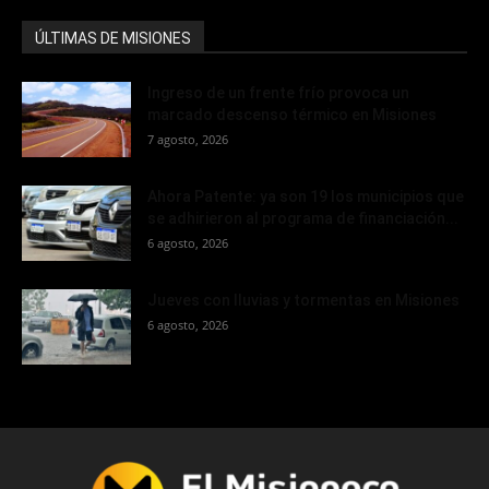
ÚLTIMAS DE MISIONES
Ingreso de un frente frío provoca un
marcado descenso térmico en Misiones
7 agosto, 2026
Ahora Patente: ya son 19 los municipios que
se adhirieron al programa de financiación...
6 agosto, 2026
Jueves con lluvias y tormentas en Misiones
6 agosto, 2026