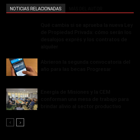
NOTICIAS RELACIONADAS
MÁS DEL AUTOR
Qué cambia si se aprueba la nueva Ley
de Propiedad Privada: cómo serán los
desalojos exprés y los contratos de
alquiler
Abrieron la segunda convocatoria del
año para las becas Progresar
Energía de Misiones y la CEM
conforman una mesa de trabajo para
brindar alivio al sector productivo