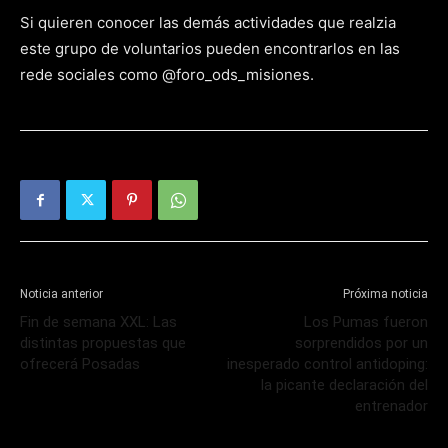
Si quieren conocer las demás actividades que realzia
este grupo de voluntarios pueden encontrarlos en las
rede sociales como @foro_ods_misiones.
Noticia anterior
Próxima noticia
Fin de semana XXL: Las
Los Pumas fueron
distintas propuestas que
sorprendidos por un
ofrecerá Posadas
inesperado control antidoping:
la picante declaración del
entrenador