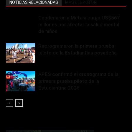
NOTICIAS RELACIONADAS
MÁS DEL AUTOR
Condenaron a Meta a pagar US$567
millones por afectar la salud mental
de niños
Reprogramaron la primera prueba
piloto de la Estudiantina posadeña
APES confirmó el cronograma de la
primera prueba piloto de la
Estudiantina 2026