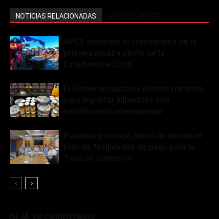
NOTICIAS RELACIONADAS
MÁS DEL AUTOR
APES confirmó el cronograma de la
primera prueba piloto de la
Estudiantina 2026
El Gobierno nacional eliminó trámites
para importar alimentos con
certificación internacional
Posadas prorrogó hasta fin de año el
plan de facilidades de pago para la
Tasa de Comercio
DEJÁ TU COMENTARIO