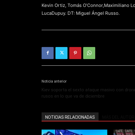
Kevin Ortiz, Tomás O’Connor,Maximiliano L
LucaDupuy. DT: Miguel Ángel Russo.
Noticia anterior
Kiev soporta el sexto ataque masivo con dron
rusos en lo que va de diciembre
NOTICIAS RELACIONADAS
MÁS DEL AUTOR