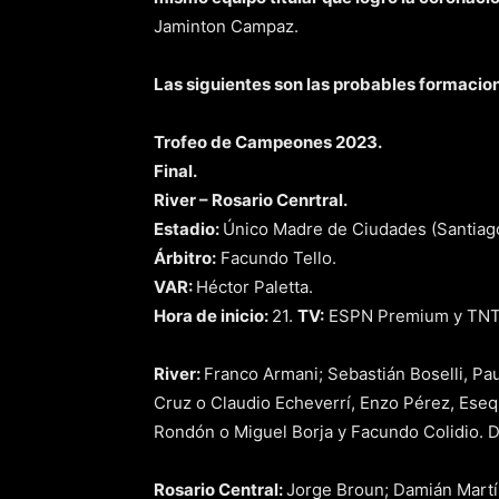
Jaminton Campaz.
Las siguientes son las probables formacion
Trofeo de Campeones 2023.
Final.
River – Rosario Cenrtral.
Estadio:
Único Madre de Ciudades (Santiago
Árbitro:
Facundo Tello.
VAR:
Héctor Paletta.
Hora de inicio:
21.
TV:
ESPN Premium y TNT
River:
Franco Armani; Sebastián Boselli, Pau
Cruz o Claudio Echeverrí, Enzo Pérez, Eseq
Rondón o Miguel Borja y Facundo Colidio. D
Rosario Central:
Jorge Broun; Damián Martí