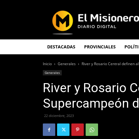
El
Misionero
DESTACADAS
PROVINCIALES
POLÍT
Inicio
Generales
River y Rosario Central definen 
Generales
River y Rosario C
Supercampeón de
22 diciembre, 2023