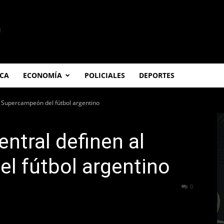
ICA
ECONOMÍA
POLICIALES
DEPORTES
al Supercampeón del fútbol argentino
entral definen al
l fútbol argentino
240
0