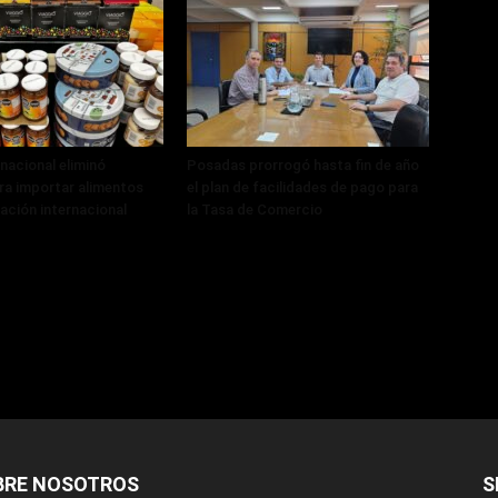
 nacional eliminó
Posadas prorrogó hasta fin de año
ra importar alimentos
el plan de facilidades de pago para
cación internacional
la Tasa de Comercio
BRE NOSOTROS
S