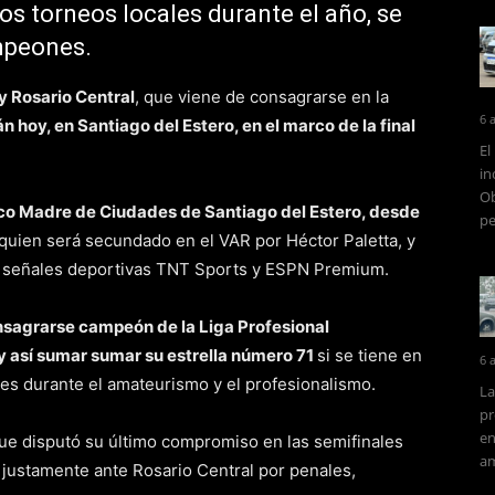
s torneos locales durante el año, se
mpeones.
y Rosario Central
, que viene de consagrarse en la
6 
n hoy, en Santiago del Estero, en el marco de la final
El
in
Ob
nico Madre de Ciudades de Santiago del Estero, desde
pe
, quien será secundado en el VAR por Héctor Paletta, y
as señales deportivas TNT Sports y ESPN Premium.
onsagrarse campeón de la Liga Profesional
y así sumar sumar su estrella número 71
si se tiene en
6 
ales durante el amateurismo y el profesionalismo.
La
pr
en
que disputó su último compromiso en las semifinales
am
 justamente ante Rosario Central por penales,