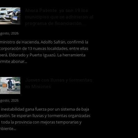
Ahora Patente: ya son 19 los
municipios que se adhirieron al
programa de financiación...
agosto, 2026
 ministro de Hacienda, Adolfo Safrán, confirmó la
corporación de 13 nuevas localidades, entre ellas
erá, Eldorado y Puerto Iguazú. La herramienta
rmite abonar...
Jueves con lluvias y tormentas
en Misiones
agosto, 2026
 inestabilidad gana fuerza por un sistema de baja
esión. Se esperan lluvias y tormentas organizadas
 toda la provincia con mejoras temporarias y
biente...