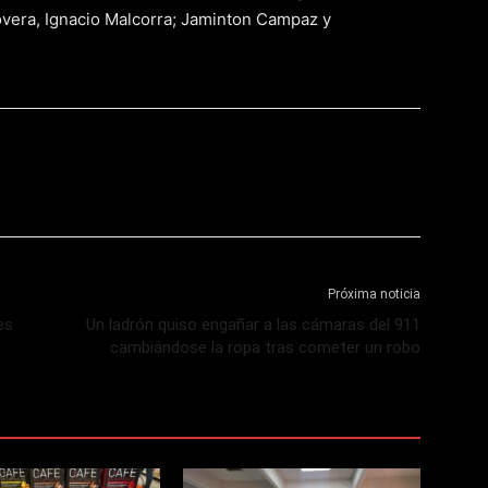
overa, Ignacio Malcorra; Jaminton Campaz y
Próxima noticia
es
Un ladrón quiso engañar a las cámaras del 911
cambiándose la ropa tras cometer un robo