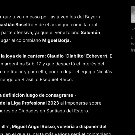
r que tuvo un paso por las juveniles del Bayern
astián Boselli
desde el arranque como lateral
5 
 parte ofensiva, ya que el venezolano
Salomón
Un
 lugar al colombiano
Miguel Borja.
ba
fr
la joya de la cantera: Claudio “Diablito” Echeverrí.
El
ón argentina Sub-17 y que despertó el interés del
de titular y para ello, podría dejar el equipo Nicolás
mengo de Brasil, o Esequiel Barco.
a definición luego de consagrarse
-
e la Liga Profesional 2023
al imponerse sobre
Madres de Ciudades en Santiago del Estero.
alla”
, Miguel Ángel Russo, volvería a disponer del
ón
, en el que su carta más valiosa será el colombiano