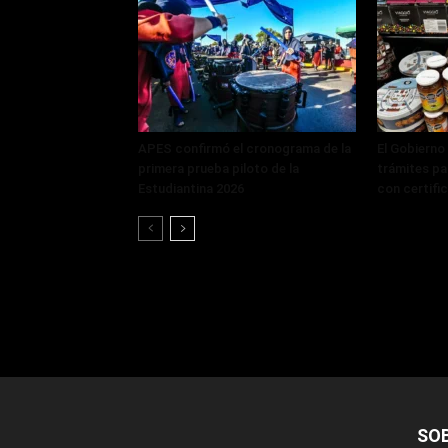
APES confirmó el cronograma de la
El Gobierno
primera prueba piloto de la
trámites pa
Estudiantina 2026
con certifi
SO