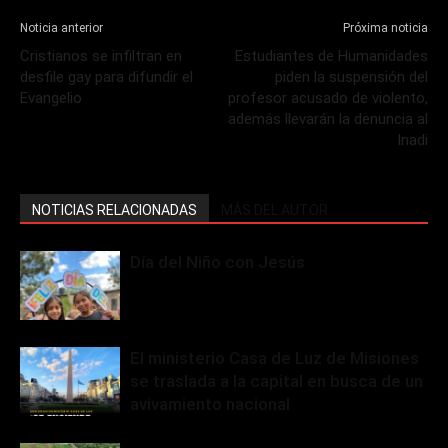
Noticia anterior
Próxima noticia
Cristianos se infiltran en
Estudiantes de Humanidades
desfile gay para difundir el
piden la suspensión del
Evangelio
profesor acusado de violento,
además llevarán la denuncia al
Inadi
NOTICIAS RELACIONADAS
MÁS DEL AUTOR
Día del Niño con Jesús
El ministerio Casa de Luz de Misiones
se traslada a la capital en busca de un
avivamiento nacional