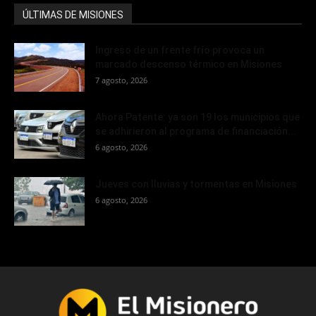
ÚLTIMAS DE MISIONES
Ingreso de un frente frío provoca un
marcado descenso térmico en Misiones
7 agosto, 2026
Ahora Patente: ya son 19 los municipios que
se adhirieron al programa de financiación...
6 agosto, 2026
Jueves con lluvias y tormentas en Misiones
6 agosto, 2026