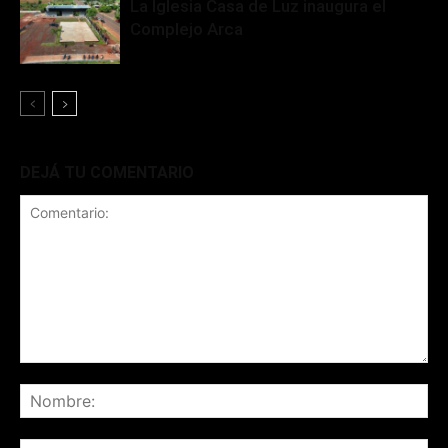
La Iglesia Casa de Luz inaugura el
Complejo Arca
DEJÁ TU COMENTARIO