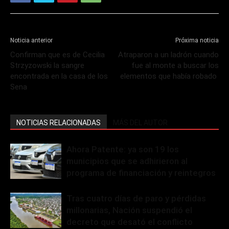
Noticia anterior
Próxima noticia
Confirman que es de Cecilia
Atraparon a un ladrón cuando
Strzyzowski la sangre
fue al monte a buscar los
encontrada en la casa de los
elementos que había robado
Sena
NOTICIAS RELACIONADAS
MÁS DEL AUTOR
Ahora Patente: ya son 19 los
municipios que se adhirieron al
programa de financiación y reintegros
Tras cuatro días de paro y pérdidas
millonarias, Nación suspendió el
decreto que desató el conflicto