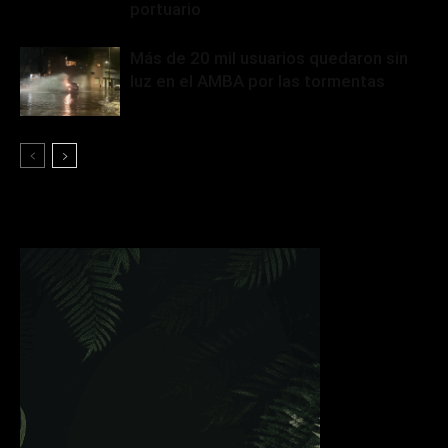
portuario
Más de 20 mil usuarios quedaron sin
luz en el AMBA por las tormentas