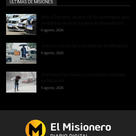
ÚLTIMAS DE MISIONES
Ahora Patente: ya son 19 los municipios que
se adhirieron al programa de financiación...
6 agosto, 2026
Jueves con lluvias y tormentas en Misiones
6 agosto, 2026
Continúan las lluvias y tormentas aisladas
en Misiones
5 agosto, 2026