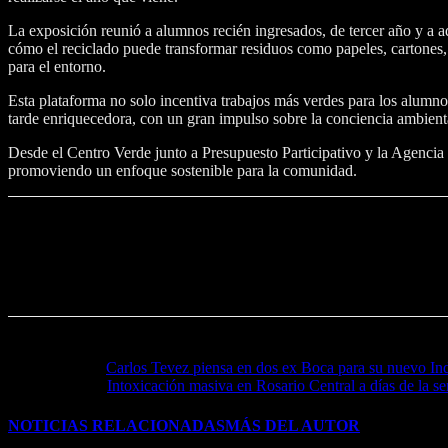
La exposición reunió a alumnos recién ingresados, de tercer año y a a
cómo el reciclado puede transformar residuos como papeles, cartones, p
para el entorno.
Esta plataforma no solo incentiva trabajos más verdes para los alumn
tarde enriquecedora, con un gran impulso sobre la conciencia ambienta
Desde el Centro Verde junto a Presupuesto Participativo y la Agencia 
promoviendo un enfoque sostenible para la comunidad.
Noticia anterior
Carlos Tevez piensa en dos ex Boca para su nuevo In
Próxima noticia
Intoxicación masiva en Rosario Central a días de la s
NOTICIAS RELACIONADAS
MÁS DEL AUTOR