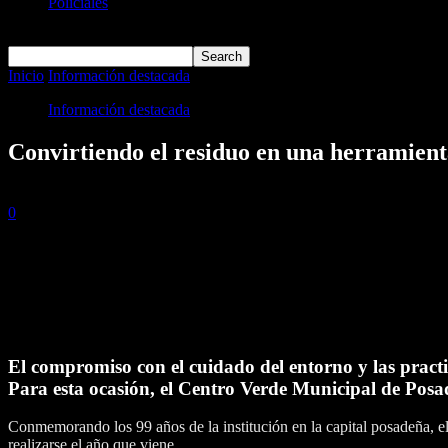
Policiales
Deportes
Inicio
Información destacada
Convirtiendo el residuo en una herramie
Información destacada
Convirtiendo el residuo en una herramient
4 diciembre, 2023
0
184
El compromiso con el cuidado del entorno y las practic
Para esta ocasión, el Centro Verde Municipal de Posa
Conmemorando los 99 años de la institución en la capital posadeña, el
realizarse el año que viene.