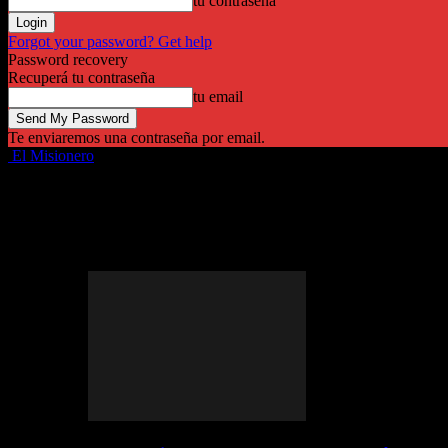
tu contraseña
Forgot your password? Get help
Password recovery
Recuperá tu contraseña
tu email
Te enviaremos una contraseña por email.
El Misionero
Destacadas
Provinciales
Política
Economía