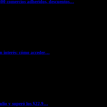
400 comercios adheridos, descuentos…
in interés: cómo acceder…
julio y superó los $22,9…