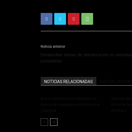
Noticia anterior
Desarrollan tareas de demarcación en avenida
posadeñas
NOTICIAS RELACIONADAS
MÁS DEL AUTOR
Boca enfrenta a Estudiantes en
Guaraní lan
busca de su primera victoria en el
afrontar lo
Clausura
Amateur