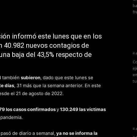
ba
fr
ción informó este lunes que en los
on 40.982 nuevos contagios de
una baja del 43,5% respecto de
4 
Co
ej
em
ad también
subieron
, dado que este lunes se
tu
te días
, 31 más que la semana anterior. En este
desde el 21 de agosto de 2022.
79 los casos confirmados
y
130.249 las víctimas
a pandemia.
4 
 pasó de diario a semanal,
ya no se informa la