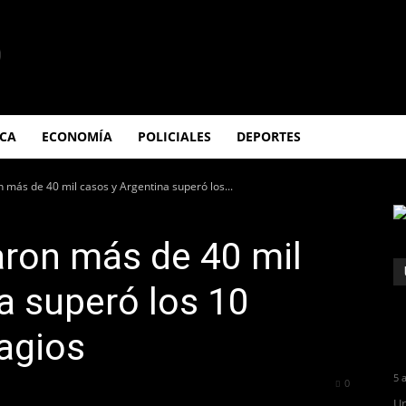
ICA
ECONOMÍA
POLICIALES
DEPORTES
n más de 40 mil casos y Argentina superó los...
aron más de 40 mil
a superó los 10
tagios
5 
323
0
Un