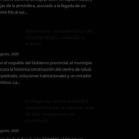
jas de la atmósfera, asociado a la llegada de un
ente frío al sur...
Almafuerte: avanzan obras del
Hospital Nivel I, viviendas y
asfalto
agosto, 2026
n el respaldo del Gobierno provincial, el municipio
ecuta la histórica construcción del centro de salud,
pedrado, soluciones habitacionales y un mirador
rístico. La...
Ecología aprobó la viabilidad
ambiental para un parque solar
de diez megavatios en
Aristóbulo...
agosto, 2026