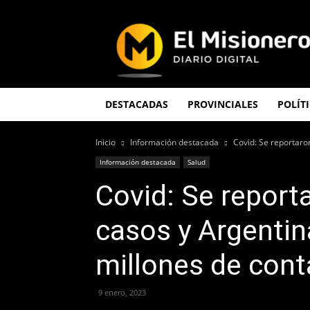
El
Misionero
DESTACADAS
PROVINCIALES
POLÍT
Inicio
Información destacada
Covid: Se reportaro
Información destacada
Salud
Covid: Se report
casos y Argentin
millones de con
9 enero, 2023