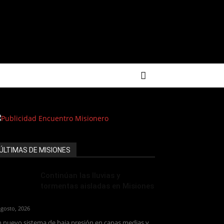
ÚLTIMAS DE MISIONES
Continúan las lluvias y
tormentas aisladas en Misiones
agosto, 2026
 nuevo sistema de baja presión en capas medias y