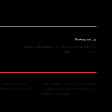
Próxima noticia
s
Un potente sismo de 7,6 grados sacudió las
costas de Indonesia
zó una colecta para
San Vicente: buscan a una menor de
s costos del Regional
12 años que se fue a la escuela y no
regresó a su hogar