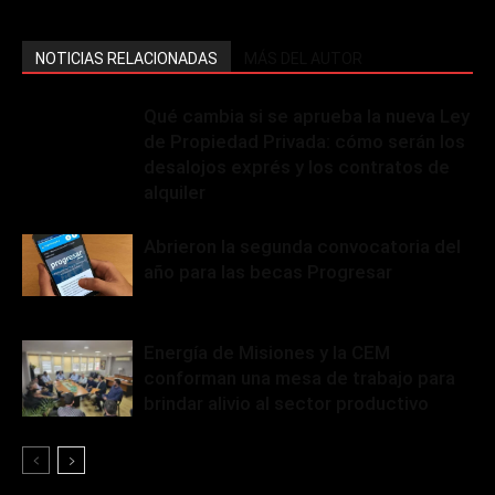
NOTICIAS RELACIONADAS
MÁS DEL AUTOR
Qué cambia si se aprueba la nueva Ley
de Propiedad Privada: cómo serán los
desalojos exprés y los contratos de
alquiler
Abrieron la segunda convocatoria del
año para las becas Progresar
Energía de Misiones y la CEM
conforman una mesa de trabajo para
brindar alivio al sector productivo