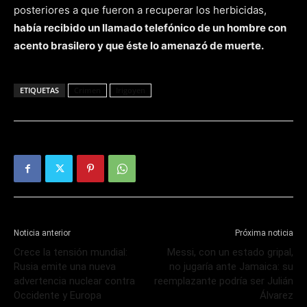
posteriores a que fueron a recuperar los herbicidas,
había recibido un llamado telefónico de un hombre con
acento brasilero y que éste lo amenazó de muerte.
ETIQUETAS
Crimen
Irigoyen
Noticia anterior
Próxima noticia
Crece la tensión mundial:
Messi, con un estado gripal,
Rusia emite una nueva
no jugaría ante Jamaica: su
advertencia nuclear contra
reemplazante podría ser Julián
Occidente y Europa
Álvarez