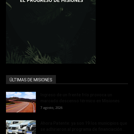
ÚLTIMAS DE MISIONES
Ingreso de un frente frío provoca un
marcado descenso térmico en Misiones
7 agosto, 2026
Ahora Patente: ya son 19 los municipios que
se adhirieron al programa de financiación...