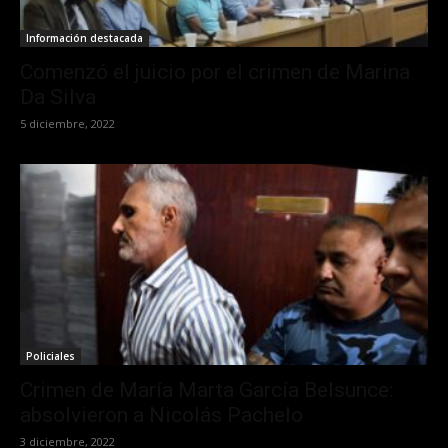
Información destacada
Comenzó el juicio por el crimen de Marina
Da Silva
5 diciembre, 2022
Policiales
Crimen de María Marta García Belsunce:
absolvieron a Nicolás Pachelo
3 diciembre, 2022