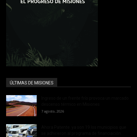
ÚLTIMAS DE MISIONES
Ingreso de un frente frío provoca un marcado
descenso térmico en Misiones
7 agosto, 2026
Ahora Patente: ya son 19 los municipios que
se adhirieron al programa de financiación...