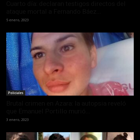
Cuarto día: declaran testigos directos del
ataque mortal a Fernando Báez...
5 enero, 2023
Policiales
Brutal crimen en Azara: la autopsia reveló
que Emanuel Portillo murió...
3 enero, 2023