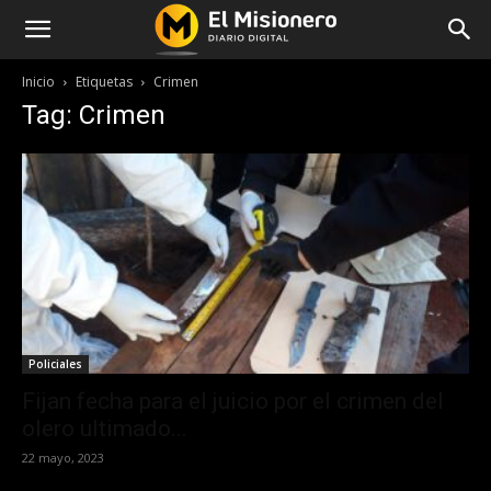
Inicio
Etiquetas
Crimen
Tag: Crimen
Policiales
Fijan fecha para el juicio por el crimen del
olero ultimado...
22 mayo, 2023