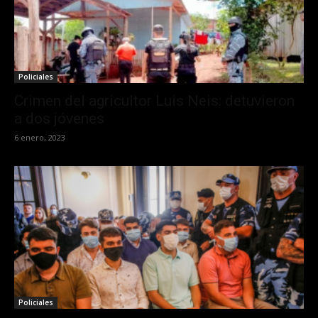
Policiales
Crimen del agricultor Luis Neis: detuvieron
a dos jóvenes
6 enero, 2023
Policiales