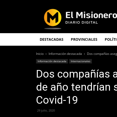
El
Misionero
DESTACADAS
PROVINCIALES
POLÍT
Inicio
Información destacada
Dos compañías asegu
Información destacada
Internacionales
Dos compañías a
de año tendrían 
Covid-19
29 julio, 2020