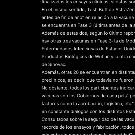
finalizados los ensayos clínicos, si éstos so
En el mismo sentido, Tosh Butt de AstraZe
antes de fin de año” en relación a la vacuna
se encuentra en Fase 3 (última antes de la a
Además de estas dos, según lo último repor
hay otras tres vacunas en Fase 3: la de Mode
Enfermedades Infecciosas de Estados Unidos
Productos Biológicos de Wuhan y la otra con 
de Sinovac.
Además, otras 20 se encuentran en distinta
preclínicos, es decir, que todavía no fuer
No obstante, todos los participantes indica
vacunas son los Gobiernos de cada país” p
factores como la aprobación, logística, etc
en constante diálogos con los distintos Es
Consultados sobre la seguridad de las vacu
récords de los ensayos y fabricación, todos
adelante sin poner en riesgo la seguridad”.