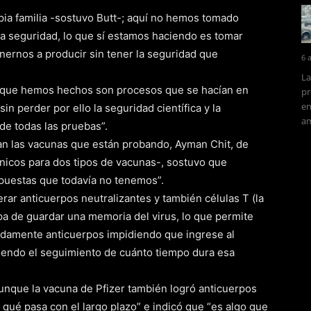
ia familia -sostuvo Butt-; aquí no hemos tomado
la seguridad, lo que sí estamos haciendo es tomar
nernos a producir sin tener la seguridad que
6 
La
o que hemos hechos son procesos que se hacían en
pr
en
n perder por ello la seguridad científica y la
am
 de todas las pruebas”.
n las vacunas que están probando, Ayman Chit, de
ínicos para dos tipos de vacunas-, sostuvo que
spuestas que todavía no tenemos”.
rar anticuerpos neutralizantes y también células T (la
a de guardar una memoria del virus, lo que permite
damente anticuerpos impidiendo que ingrese al
iendo el seguimiento de cuánto tiempo dura esa
unque la vacuna de Pfizer también logró anticuerpos
 qué pasa con el largo plazo” e indicó que “es algo que