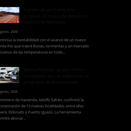
Ingreso de un frente frío
provoca un marcado descenso
térmico en Misiones
agosto, 2026
ntinúa la inestabilidad con el avance de un nuevo
ente frío que traerá lluvias, tormentas y un marcado
scenso de las temperaturas en todo...
Ahora Patente: ya son 19 los
municipios que se adhirieron al
programa de financiación...
agosto, 2026
 ministro de Hacienda, Adolfo Safrán, confirmó la
corporación de 13 nuevas localidades, entre ellas
erá, Eldorado y Puerto Iguazú. La herramienta
rmite abonar...