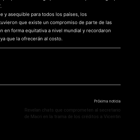
.
e y asequible para todos los países, los
tuvieron que existe un compromiso de parte de las
n en forma equitativa a nivel mundial y recordaron
ya que la ofrecerán al costo.
Próxima noticia
Revelan chats que comprometen al secretario
de Macri en la trama de los créditos a Vicentin