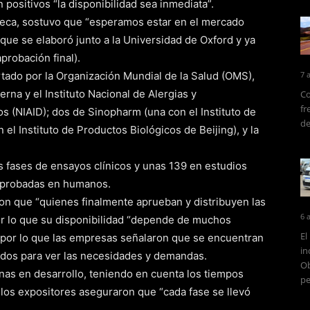
n positivos “la disponibilidad sea inmediata”.
neca, sostuvo que “esperamos estar en el mercado
 que se elaboró junto a la Universidad de Oxford y ya
probación final).
tado por la Organización Mundial de la Salud (OMS),
7 
rna y el Instituto Nacional de Alergias y
Co
fr
 (NIAID); dos de Sinopharm (una con el Instituto de
de
el Instituto de Productos Biológicos de Beijing), y la
s fases de ensayos clínicos y unas 139 en estudios
on probadas en humanos.
ron que “quienes finalmente aprueban y distribuyen las
6 
or lo que su disponibilidad “depende de muchos
El
.” por lo que las empresas señalaron que se encuentran
in
tados para ver las necesidades y demandas.
Ob
nas en desarrollo, teniendo en cuenta los tiempos
pe
 los expositores aseguraron que “cada fase se llevó