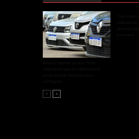
Tras cuatro
millonarias
decreto que
portuario
Ahora Patente: ya son 19 los
municipios que se adhirieron al
programa de financiación y
reintegros