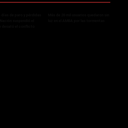
 días de paro y pérdidas
Más de 20 mil usuarios quedaron sin
, Nación suspendió el
luz en el AMBA por las tormentas
 desató el conflicto