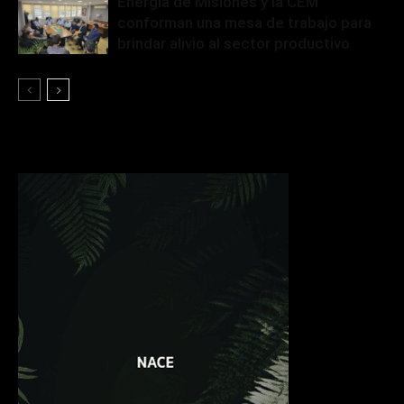
Energía de Misiones y la CEM
conforman una mesa de trabajo para
brindar alivio al sector productivo