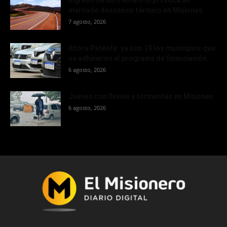
Ingreso de un frente frío provoca un
marcado descenso térmico en Misiones
7 agosto, 2026
Ahora Patente: ya son 19 los municipios que
se adhirieron al programa de financiación...
6 agosto, 2026
Jueves con lluvias y tormentas en Misiones
6 agosto, 2026