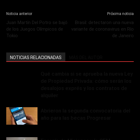
Noticia anterior
Próxima noticia
Juan Martín Del Potro se bajó
Brasil: detectaron una nueva
de los Juegos Olímpicos de
variante de coronavirus en Río
Tokio
de Janeiro
NOTICIAS RELACIONADAS
MÁS DEL AUTOR
Qué cambia si se aprueba la nueva Ley
de Propiedad Privada: cómo serán los
desalojos exprés y los contratos de
alquiler
Abrieron la segunda convocatoria del
año para las becas Progresar