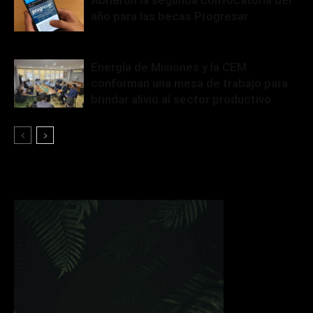
Abrieron la segunda convocatoria del
año para las becas Progresar
Energía de Misiones y la CEM
conforman una mesa de trabajo para
brindar alivio al sector productivo