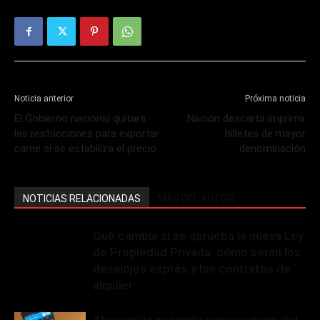
Noticia anterior
Próxima noticia
El Gobierno nacional quitará
Nación descarta imprimir
las restricciones para exportar
billetes de mayor
carne si se estabiliza el precio
denominación
NOTICIAS RELACIONADAS
MÁS DEL AUTOR
Qué cambia si se aprueba la nueva Ley
de Propiedad Privada: cómo serán los
desalojos exprés y los contratos de
alquiler