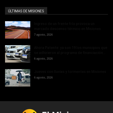
ÚLTIMAS DE MISIONES
Ingreso de un frente frío provoca un
marcado descenso térmico en Misiones
7 agosto, 2026
Ahora Patente: ya son 19 los municipios que
se adhirieron al programa de financiación...
6 agosto, 2026
Jueves con lluvias y tormentas en Misiones
6 agosto, 2026