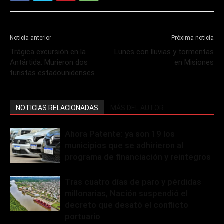
Noticia anterior
Próxima noticia
Trágica excursión en la
Lunes con lluvias y tormentas
Antártida: Murieron dos
en Misiones
turistas estadounidenses
NOTICIAS RELACIONADAS
MÁS DEL AUTOR
Ahora Patente: ya son 19 los
municipios que se adhirieron al
programa de financiación y reintegros
Tras cuatro días de paro y pérdidas
millonarias, Nación suspendió el
decreto que desató el conflicto
portuario