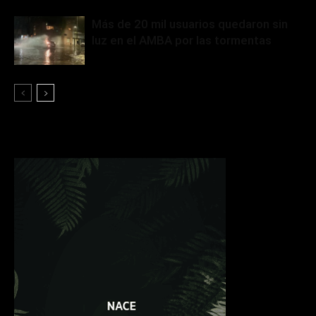
Más de 20 mil usuarios quedaron sin
luz en el AMBA por las tormentas