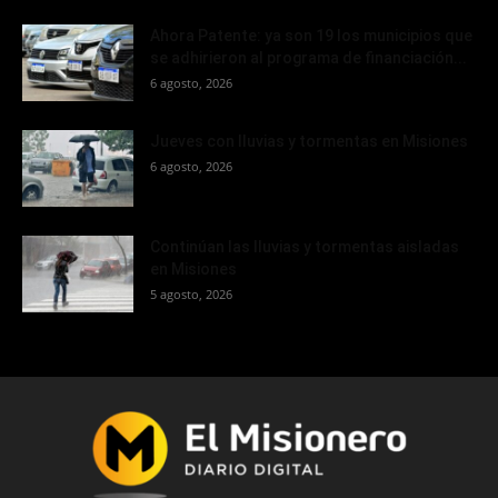
Ahora Patente: ya son 19 los municipios que
se adhirieron al programa de financiación...
6 agosto, 2026
Jueves con lluvias y tormentas en Misiones
6 agosto, 2026
Continúan las lluvias y tormentas aisladas
en Misiones
5 agosto, 2026