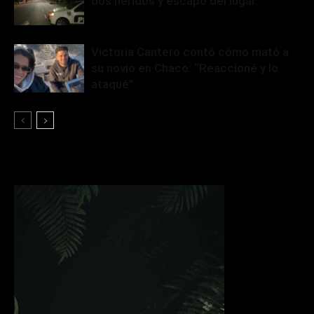
dos heridos y escapó del lugar.
Victoria Cantero contó cómo mató a
su novio en Chaco: “Reaccioné y lo
ataqué”