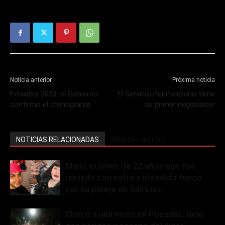
Noticia anterior
Próxima noticia
Feriados 2023: el Gobierno
El Servicio Penitenciario tiene
confirmó el cronograma
su primer negociador
NOTICIAS RELACIONADAS
MÁS DEL AUTOR
Murió el joven de 22 años que fue
rociado con nafta y prendido fuego
por su pareja en San Luis
Chocó a una moto en Posadas, dejó