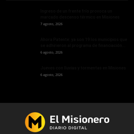
Ingreso de un frente frío provoca un
marcado descenso térmico en Misiones
7 agosto, 2026
Ahora Patente: ya son 19 los municipios que
se adhirieron al programa de financiación...
6 agosto, 2026
Jueves con lluvias y tormentas en Misiones
6 agosto, 2026