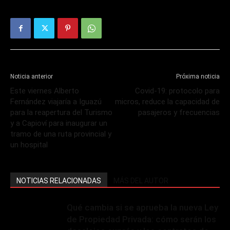
Noticia anterior
Próxima noticia
Este viernes Alberto
Covid-19: protocolo para
Fernández viajaría a Iguazú
micros, reduce la capacidad de
para la reapertura del Turismo
pasajeros y frecuencias
y a Capioví para inaugurar un
tramo de una ruta provincial y
un hospital
NOTICIAS RELACIONADAS
MÁS DEL AUTOR
Qué cambia si se aprueba la nueva Ley
de Propiedad Privada: cómo serán los