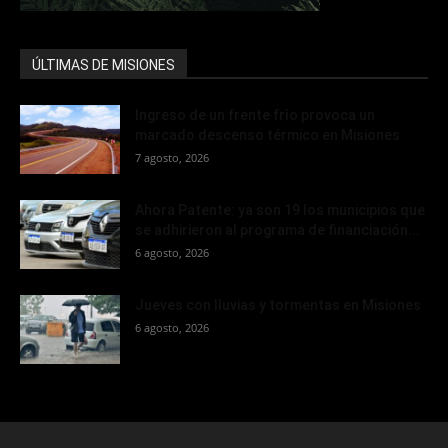
ÚLTIMAS DE MISIONES
Ingreso de un frente frío provoca un
marcado descenso térmico en Misiones
7 agosto, 2026
Ahora Patente: ya son 19 los municipios que
se adhirieron al programa de financiación...
6 agosto, 2026
Jueves con lluvias y tormentas en Misiones
6 agosto, 2026