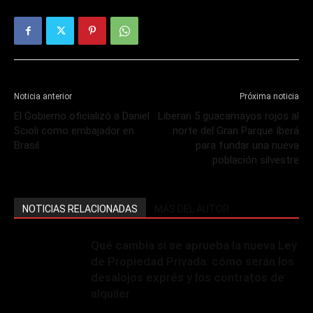
Noticia anterior
Próxima noticia
El Gobierno oficializó a Daniel
Liberan 5 guacamayos rojos al
Scioli como embajador en
norte del Gran Parque Iberá
Brasil
para fundar una nueva
población silvestre
NOTICIAS RELACIONADAS
MÁS DEL AUTOR
Qué cambia si se aprueba la nueva Ley
de Propiedad Privada: cómo serán los
desalojos exprés y los contratos de
alquiler