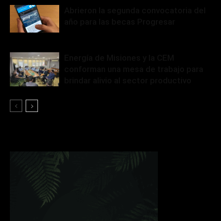
Abrieron la segunda convocatoria del
año para las becas Progresar
Energía de Misiones y la CEM
conforman una mesa de trabajo para
brindar alivio al sector productivo