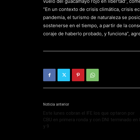
vuelo del guacamayo rojo en libertad”, come
“En un contexto de crisis climática, crisis ec
pandemia, el turismo de naturaleza se pos
sostenerse en el tiempo, a partir de la con
coraje de haberlo probado, y funciona”, agr
Noticia anterior
Este lunes cobran el IFE los que optaron por
CBU en primera ronda y con DNI terminado en 
y 9