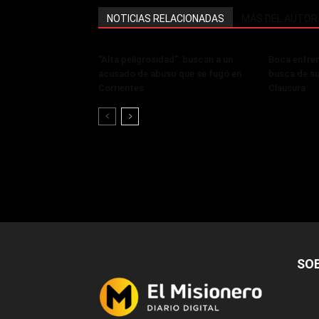
NOTICIAS RELACIONADAS
MÁS DEL AUTOR
“Alta peligrosidad”: buscan a un
Boca enfren
acusado de abuso que se fugó en
busca de su 
Corrientes
Clausura
SO