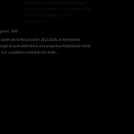
Ecología aprobó la viabilidad
ambiental para un parque solar
de diez megavatios en
Aristóbulo...
agosto, 2026
través de la Resolución 262/2026, el Ministerio
orgó el aval definitivo a la empresa Aristóbulo Solar
 S.A. La planta contará con más...