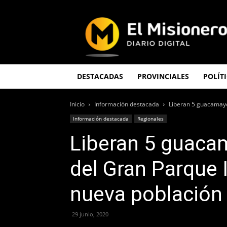
El
Misionero
DESTACADAS
PROVINCIALES
POLÍT
Inicio
Información destacada
Liberan 5 guacamayos
Información destacada
Regionales
Liberan 5 guacam
del Gran Parque 
nueva población 
29 junio, 2020