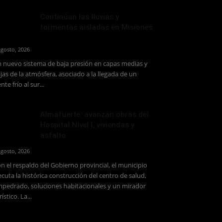
Continúan las lluvias y
tormentas aisladas en Misiones
agosto, 2026
 nuevo sistema de baja presión en capas medias y
jas de la atmósfera, asociado a la llegada de un
ente frío al sur...
Almafuerte: avanzan obras del
Hospital Nivel I, viviendas y
asfalto
agosto, 2026
n el respaldo del Gobierno provincial, el municipio
ecuta la histórica construcción del centro de salud,
pedrado, soluciones habitacionales y un mirador
rístico. La...