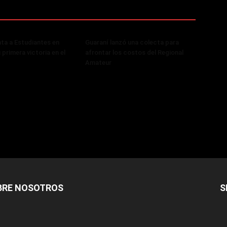
ta a Estudiantes en
Guaraní lanzó una colecta para
primera victoria en el
afrontar los costos del Regional
Amateur
BRE NOSOTROS
S