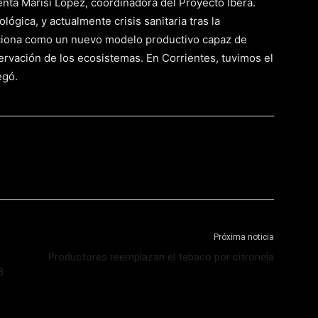
nta Marisi López, coordinadora del Proyecto Iberá.
ológica, y actualmente crisis sanitaria tras la
iciona como un nuevo modelo productivo capaz de
servación de los ecosistemas. En Corrientes, tuvimos el
egó.
Próxima noticia
Productores reemplazan el tabaco por citronela
8