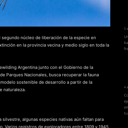
5 
Un
 segundo núcleo de liberación de la especie en
ba
tinción en la provincia vecina y medio siglo en toda la
fr
ewilding Argentina junto con el Gobierno de la
 de Parques Nacionales, busca recuperar la fauna
 modelo sostenible de desarrollo a partir de la
4 
e naturaleza.
Co
ej
em
tu
a silvestre, algunas especies nativas aún faltan para
o. Varios registros de exploradores entre 1809 y 1945