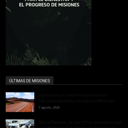
ÚLTIMAS DE MISIONES
Ingreso de un frente frío provoca un
marcado descenso térmico en Misiones
7 agosto, 2026
Ahora Patente: ya son 19 los municipios que
se adhirieron al programa de financiación...