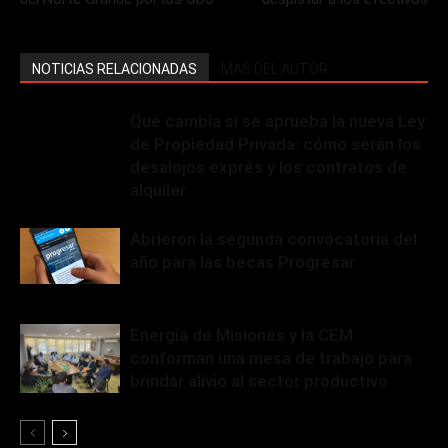
NOTICIAS RELACIONADAS
MÁS DEL AUTOR
Qué cambia si se aprueba la nueva Ley
de Propiedad Privada: cómo serán los
desalojos exprés y los contratos de
alquiler
Abrieron la segunda convocatoria del
año para las becas Progresar
Energía de Misiones y la CEM
conforman una mesa de trabajo para
brindar alivio al sector productivo