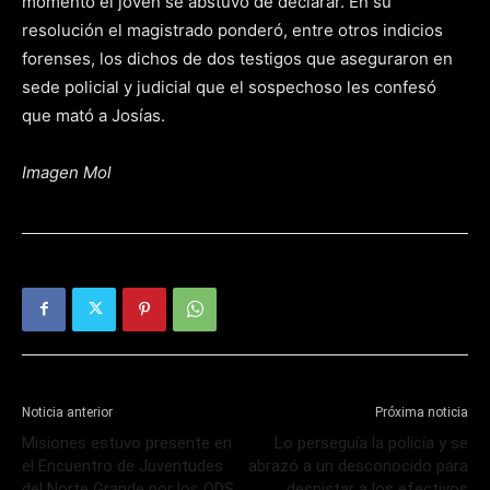
momento el joven se abstuvo de declarar. En su
resolución el magistrado ponderó, entre otros indicios
forenses, los dichos de dos testigos que aseguraron en
sede policial y judicial que el sospechoso les confesó
que mató a Josías.
Imagen Mol
Noticia anterior
Próxima noticia
Misiones estuvo presente en
Lo perseguía la policía y se
el Encuentro de Juventudes
abrazó a un desconocido para
del Norte Grande por los ODS
despistar a los efectivos