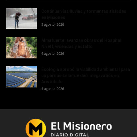
Continúan las lluvias y tormentas aisladas
en Misiones
5 agosto, 2026
Almafuerte: avanzan obras del Hospital
Nivel I, viviendas y asfalto
4 agosto, 2026
Ecología aprobó la viabilidad ambiental para
un parque solar de diez megavatios en
Aristóbulo...
4 agosto, 2026