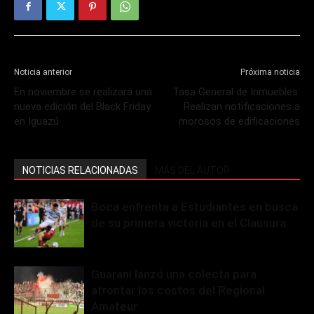
Noticia anterior
Próxima noticia
En noviembre se realizará una
Tasa General de Inmuebles:
nueva edición del Black Friday
Realizan notificaciones a
en Iguazú
morosos de edificaciones
NOTICIAS RELACIONADAS
MÁS DEL AUTOR
Boca enfrenta a Estudiantes en busca
de su primera victoria en el Clausura
Guaraní lanzó una colecta para
afrontar los costos del Regional
Amateur