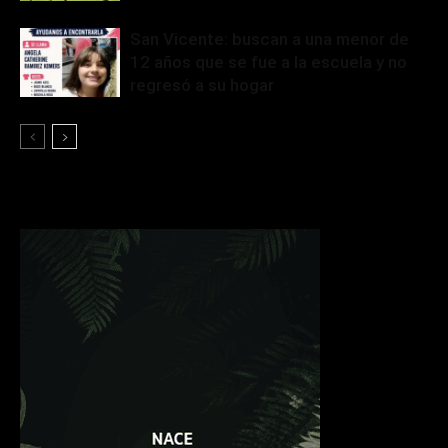
San Vicente: buscan a una menor de
12 años que se fue a la escuela y no
regresó a su hogar